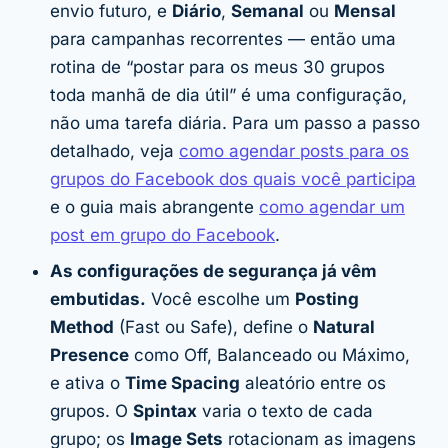
envio futuro, e
Diário
,
Semanal
ou
Mensal
para campanhas recorrentes — então uma
rotina de “postar para os meus 30 grupos
toda manhã de dia útil” é uma configuração,
não uma tarefa diária. Para um passo a passo
detalhado, veja
como agendar posts para os
grupos do Facebook dos quais você participa
e o guia mais abrangente
como agendar um
post em grupo do Facebook
.
As configurações de segurança já vêm
embutidas.
Você escolhe um
Posting
Method
(Fast ou Safe), define o
Natural
Presence
como Off, Balanceado ou Máximo,
e ativa o
Time Spacing
aleatório entre os
grupos. O
Spintax
varia o texto de cada
grupo; os
Image Sets
rotacionam as imagens