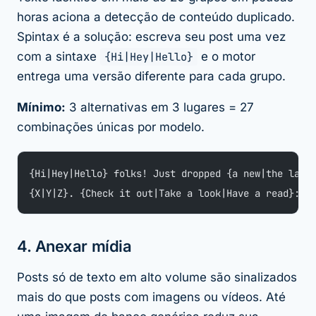
horas aciona a detecção de conteúdo duplicado.
Spintax é a solução: escreva seu post uma vez
com a sintaxe
{Hi|Hey|Hello}
e o motor
entrega uma versão diferente para cada grupo.
Mínimo:
3 alternativas em 3 lugares = 27
combinações únicas por modelo.
{Hi|Hey|Hello} folks! Just dropped {a new|the late
{X|Y|Z}. {Check it out|Take a look|Have a read}: e
4. Anexar mídia
Posts só de texto em alto volume são sinalizados
mais do que posts com imagens ou vídeos. Até