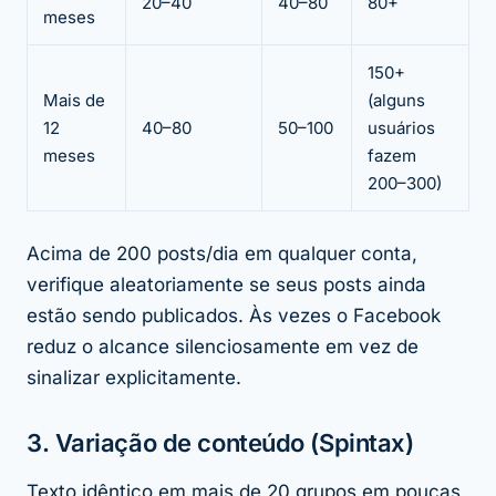
20–40
40–80
80+
meses
150+
Mais de
(alguns
12
40–80
50–100
usuários
meses
fazem
200–300)
Acima de 200 posts/dia em qualquer conta,
verifique aleatoriamente se seus posts ainda
estão sendo publicados. Às vezes o Facebook
reduz o alcance silenciosamente em vez de
sinalizar explicitamente.
3. Variação de conteúdo (Spintax)
Texto idêntico em mais de 20 grupos em poucas