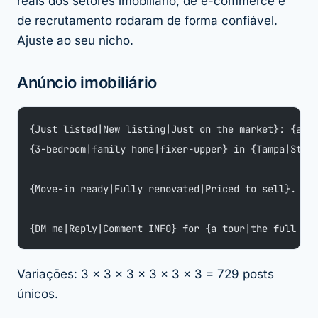
reais dos setores imobiliário, de e-commerce e
de recrutamento rodaram de forma confiável.
Ajuste ao seu nicho.
Anúncio imobiliário
{Just listed|New listing|Just on the market}: {a s
{3-bedroom|family home|fixer-upper} in {Tampa|St. 
{Move-in ready|Fully renovated|Priced to sell}.
{DM me|Reply|Comment INFO} for {a tour|the full det
Variações: 3 × 3 × 3 × 3 × 3 × 3 = 729 posts
únicos.