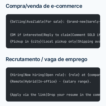
Compra/venda de e-commerce
{Selling|Available|For sale}: {brand-new|barely-us
{DM if interested|Reply to claim|Comment SOLD if y
{Pickup in {city}|Local pickup only|Shipping avail
Recrutamento / vaga de emprego
{Hiring|Now hiring|Open role}: {role} at {company}
{Remote|Hybrid|In-office} · {salary range}.
{Apply via the link|Drop your resume in the commen