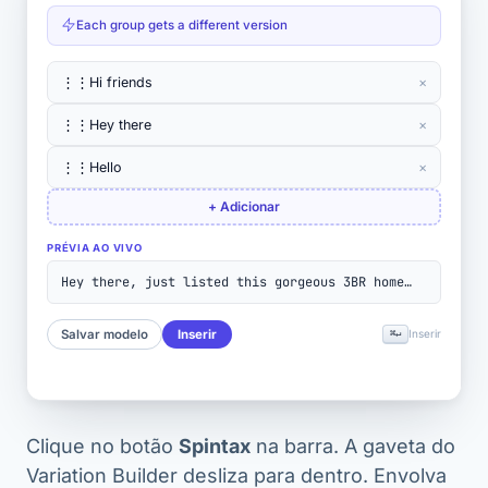
Each group gets a different version
⋮⋮
Hi friends
×
⋮⋮
Hey there
×
⋮⋮
Hello
×
+ Adicionar
PRÉVIA AO VIVO
Hey there, just listed this gorgeous 3BR home…
Salvar modelo
Inserir
⌘↵
Inserir
Clique no botão
Spintax
na barra. A gaveta do
Variation Builder desliza para dentro. Envolva