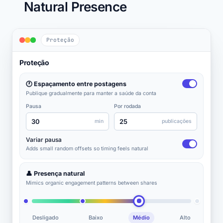
Natural Presence
Proteção
Proteção
🕐 Espaçamento entre postagens
Publique gradualmente para manter a saúde da conta
Pausa
Por rodada
30
25
min
publicações
Variar pausa
Adds small random offsets so timing feels natural
👤 Presença natural
Mimics organic engagement patterns between shares
Desligado
Baixo
Médio
Alto