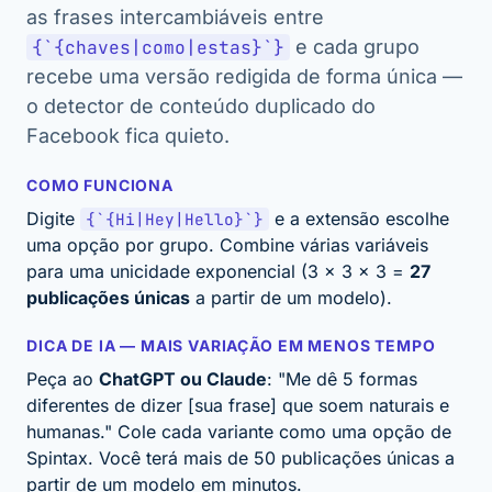
as frases intercambiáveis entre
{`{chaves|como|estas}`}
e cada grupo
recebe uma versão redigida de forma única —
o detector de conteúdo duplicado do
Facebook fica quieto.
COMO FUNCIONA
Digite
e a extensão escolhe
{`{Hi|Hey|Hello}`}
uma opção por grupo. Combine várias variáveis
para uma unicidade exponencial (3 × 3 × 3 =
27
publicações únicas
a partir de um modelo).
DICA DE IA — MAIS VARIAÇÃO EM MENOS TEMPO
Peça ao
ChatGPT ou Claude
:
"Me dê 5 formas
diferentes de dizer [sua frase] que soem naturais e
humanas."
Cole cada variante como uma opção de
Spintax. Você terá mais de 50 publicações únicas a
partir de um modelo em minutos.