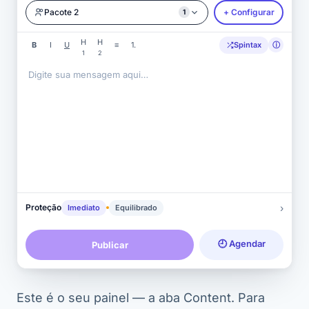
Pacote 2
+ Configurar
1
H
H
B
I
U
≡
1.
Spintax
ⓘ
1
2
Digite sua mensagem aqui…
›
Proteção
Imediato
Equilibrado
🕘 Agendar
Publicar
Este é o seu painel — a aba Content. Para