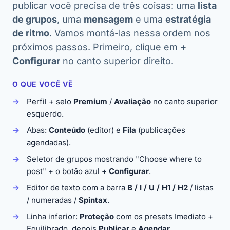
publicar você precisa de três coisas: uma
lista
de grupos
, uma
mensagem
e uma
estratégia
de ritmo
. Vamos montá-las nessa ordem nos
próximos passos. Primeiro, clique em
+
Configurar
no canto superior direito.
O QUE VOCÊ VÊ
Perfil + selo
Premium
/
Avaliação
no canto superior
esquerdo.
Abas:
Conteúdo
(editor) e
Fila
(publicações
agendadas).
Seletor de grupos mostrando
"Choose where to
post"
+ o botão azul
+ Configurar
.
Editor de texto com a barra
B / I / U / H1 / H2
/ listas
/ numeradas /
Spintax
.
Linha inferior:
Proteção
com os presets
Imediato
+
Equilibrado
, depois
Publicar
e
Agendar
.