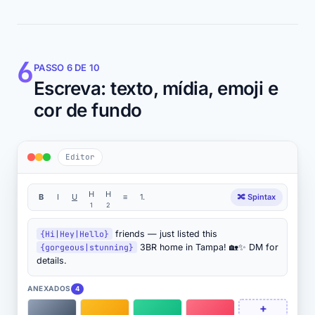
6
PASSO 6 DE 10
Escreva: texto, mídia, emoji e
cor de fundo
Editor
H
H
B
I
U
≡
1.
🔀 Spintax
1
2
{Hi|Hey|Hello}
friends — just listed this
{gorgeous|stunning}
3BR home in Tampa! 🏡✨ DM for
details.
ANEXADOS
4
+