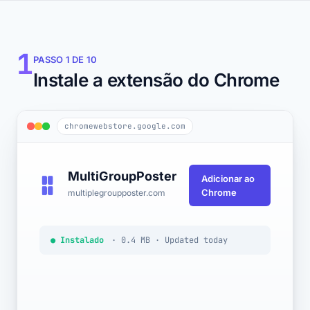
1
PASSO 1 DE 10
Instale a extensão do Chrome
chromewebstore.google.com
MultiGroupPoster
Adicionar ao
Chrome
multiplegroupposter.com
● Instalado
· 0.4 MB · Updated today