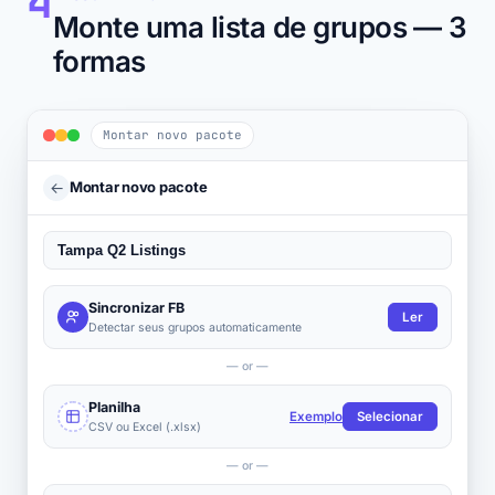
4
Monte uma lista de grupos — 3
formas
Montar novo pacote
←
Montar novo pacote
Sincronizar FB
Ler
Detectar seus grupos automaticamente
— or —
Planilha
Exemplo
Selecionar
CSV ou Excel (.xlsx)
— or —