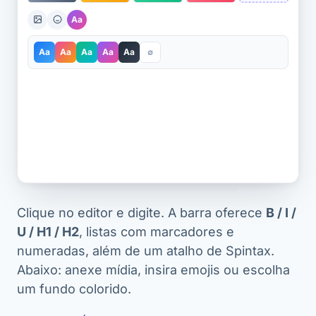
Aa
Aa
Aa
Aa
Aa
Aa
∅
Clique no editor e digite. A barra oferece
B / I /
U / H1 / H2
, listas com marcadores e
numeradas, além de um atalho de Spintax.
Abaixo: anexe mídia, insira emojis ou escolha
um fundo colorido.