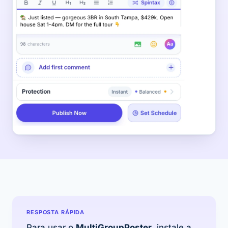
RESPOSTA RÁPIDA
Para usar o
MultiGroupPoster
, instale a