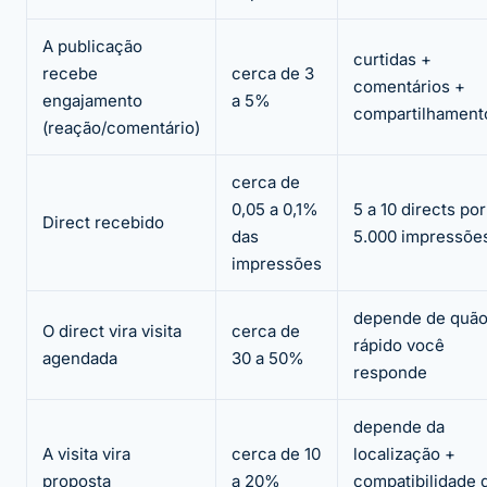
A publicação
curtidas +
recebe
cerca de 3
comentários +
engajamento
a 5%
compartilhament
(reação/comentário)
cerca de
0,05 a 0,1%
5 a 10 directs por
Direct recebido
das
5.000 impressõe
impressões
depende de quã
O direct vira visita
cerca de
rápido você
agendada
30 a 50%
responde
depende da
A visita vira
cerca de 10
localização +
proposta
a 20%
compatibilidade 