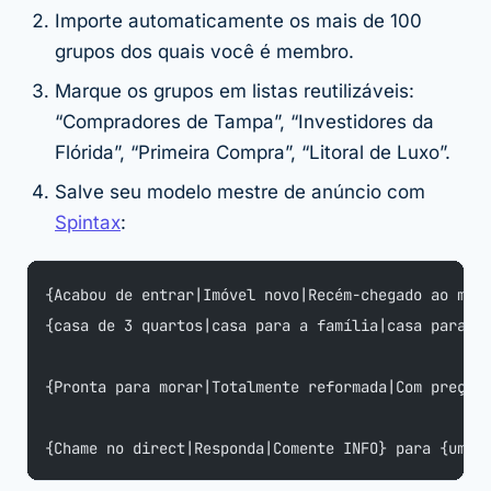
Importe automaticamente os mais de 100
grupos dos quais você é membro.
Marque os grupos em listas reutilizáveis:
“Compradores de Tampa”, “Investidores da
Flórida”, “Primeira Compra”, “Litoral de Luxo”.
Salve seu modelo mestre de anúncio com
Spintax
:
{Acabou de entrar|Imóvel novo|Recém-chegado ao mer
{casa de 3 quartos|casa para a família|casa para r
{Pronta para morar|Totalmente reformada|Com preço 
{Chame no direct|Responda|Comente INFO} para {uma v