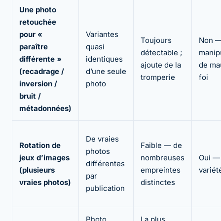
Une photo
retouchée
pour «
Variantes
Toujours
Non 
paraître
quasi
détectable ;
manip
différente »
identiques
ajoute de la
de ma
(recadrage /
d’une seule
tromperie
foi
inversion /
photo
bruit /
métadonnées)
De vraies
Rotation de
Faible — de
photos
jeux d’images
nombreuses
Oui — 
différentes
(plusieurs
empreintes
variét
par
vraies photos)
distinctes
publication
Photo
La plus