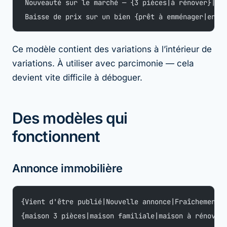
 Nouveauté sur le marché — {3 pièces|à rénover}|
 Baisse de prix sur un bien {prêt à emménager|enti
Ce modèle contient des variations à l’intérieur de
variations. À utiliser avec parcimonie — cela
devient vite difficile à déboguer.
Des modèles qui
fonctionnent
Annonce immobilière
{Vient d'être publié|Nouvelle annonce|Fraîchement 
{maison 3 pièces|maison familiale|maison à rénover