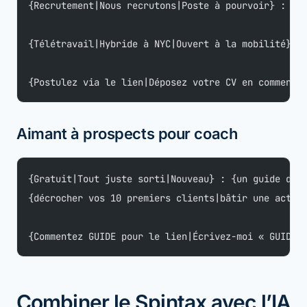
{Recrutement|Nous recrutons|Poste à pourvoir} : dé
{Télétravail|Hybride à NYC|Ouvert à la mobilité} ·
{Postulez via le lien|Déposez votre CV en commenta
Aimant à prospects pour coach
{Gratuit|Tout juste sorti|Nouveau} : {un guide de 
{décrocher vos 10 premiers clients|bâtir une activ
{Commentez GUIDE pour le lien|Écrivez-moi « GUIDE »
Combiner le Spintax avec l’IA