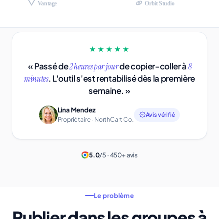
Vantage
Orbit Studio
★★★★★
« Passé de
de copier-coller à
2 heures par jour
8
. L'outil s'est rentabilisé dès la première
minutes
semaine. »
Lina Mendez
Avis vérifié
Propriétaire · NorthCart Co.
5.0
/5 · 450+ avis
Le problème
Publier dans les groupes à