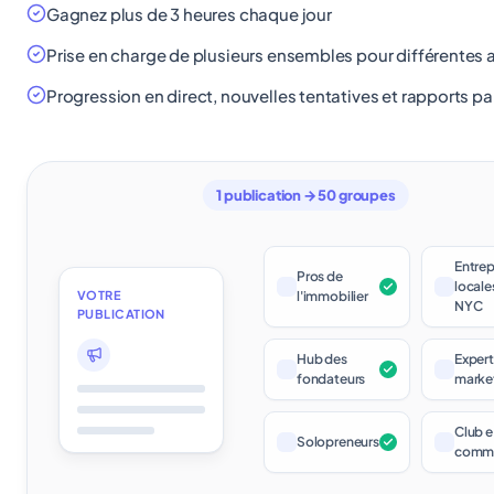
Gagnez plus de 3 heures chaque jour
Prise en charge de plusieurs ensembles pour différentes
Progression en direct, nouvelles tentatives et rapports p
1 publication → 50 groupes
Entrep
Pros de
locale
VOTRE
l'immobilier
NYC
PUBLICATION
Hub des
Expert
fondateurs
marke
Club e
Solopreneurs
comm