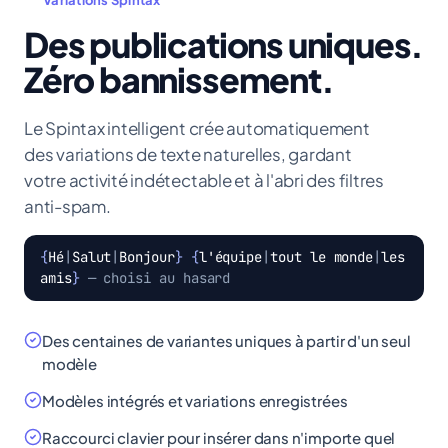
Des publications uniques.
Zéro bannissement.
Le Spintax intelligent crée automatiquement
des variations de texte naturelles, gardant
votre activité indétectable et à l'abri des filtres
anti-spam.
{
Hé
|
Salut
|
Bonjour
}
{
l'équipe
|
tout le monde
|
les
amis
}
— choisi au hasard
Des centaines de variantes uniques à partir d'un seul
modèle
Modèles intégrés et variations enregistrées
Raccourci clavier pour insérer dans n'importe quel