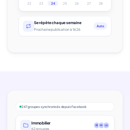
22
23
24
25
26
27
28
Se répète chaque semaine
Auto
Prochaine publication à 16:26
247 groupes synchronisés depuis Facebook
Immobilier
RE
NY
LA
62 groupes