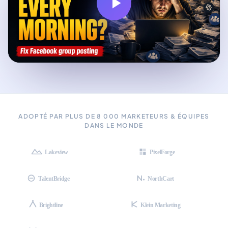
Communauté des solopreneurs
12 k membres
ADOPTÉ PAR PLUS DE 8 000 MARKETEURS & ÉQUIPES
DANS LE MONDE
Lakeview
PixelForge
TalentBridge
NorthCart
Brightline
Klein Marketing