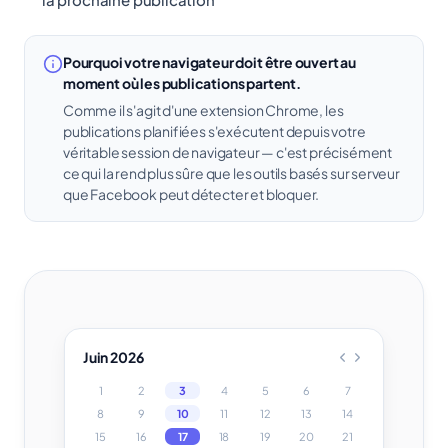
Pourquoi votre navigateur doit être ouvert au
moment où les publications partent.
Comme il s'agit d'une extension Chrome, les
publications planifiées s'exécutent depuis votre
véritable session de navigateur — c'est précisément
ce qui la rend plus sûre que les outils basés sur serveur
que Facebook peut détecter et bloquer.
Juin 2026
1
2
3
4
5
6
7
8
9
10
11
12
13
14
15
16
17
18
19
20
21