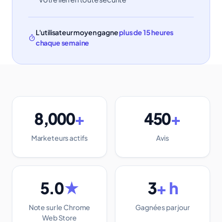
L'utilisateur moyen gagne
plus de 15 heures
chaque semaine
8,000
+
450
+
Marketeurs actifs
Avis
5.0
★
3
+ h
Note sur le Chrome
Gagnées par jour
Web Store