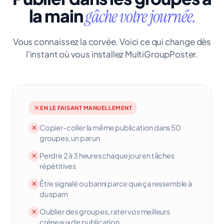
la main
gâche votre journée.
Vous connaissez la corvée. Voici ce qui change dès
l'instant où vous installez MultiGroupPoster.
EN LE FAISANT MANUELLEMENT
Copier-coller la même publication dans 50
groupes, un par un
Perdre 2 à 3 heures chaque jour en tâches
répétitives
Être signalé ou banni parce que ça ressemble à
du spam
Oublier des groupes, rater vos meilleurs
créneaux de publication