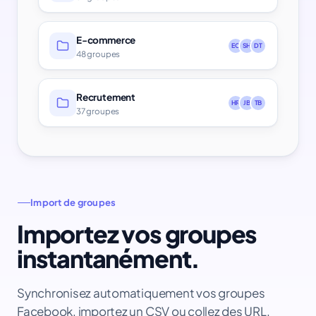
E-commerce
EC
SH
DT
48 groupes
Recrutement
HR
JB
TB
37 groupes
Import de groupes
Importez vos groupes
instantanément.
Synchronisez automatiquement vos groupes
Facebook, importez un CSV ou collez des URL.