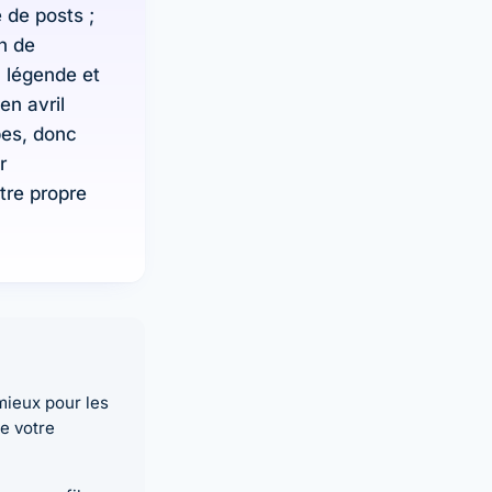
 de posts ;
n de
a légende et
en avril
pes, donc
r
tre propre
mieux pour les
de votre