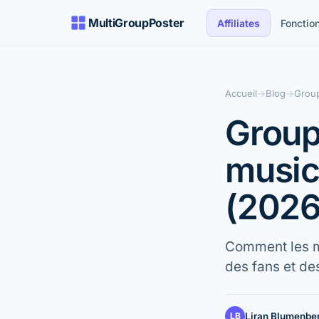
MultiGroupPoster
Affiliates
Fonction
Accueil
→
Blog
→
Group
Group
music
(2026
Comment les mu
des fans et des
LB
Liran Blumenbe