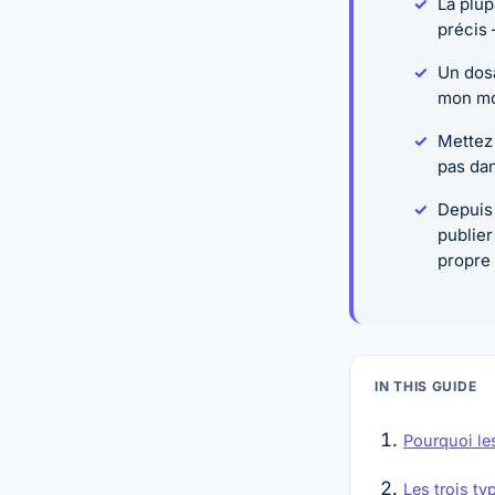
La plup
précis 
Un dosa
mon mor
Mettez 
pas dan
Depuis 
publie
propre
IN THIS GUIDE
Pourquoi le
Les trois t