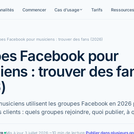
nalités
Commencer
Cas d’usage
Tarifs
Ressource
es Facebook pour musiciens : trouver des fans (2026)
es Facebook pour
iens : trouver des fa
)
siciens utilisent les groupes Facebook en 2026 
 clients : quels groupes rejoindre, quoi publier, à 
rg
·
·
~10 min de lecture
·
Publier dans plusieurs 
Mis à jour
3 juillet 2026