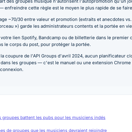
art des groupes musique n'autorisent l'autopromotion qu'un jou
— enfreindre cette règle est le moyen le plus rapide de se faire 
ge ~70/30 entre valeur et promotion (extraits et anecdotes vs
ceau ») garde les administrateurs contents et la portée en vie
votre lien Spotify, Bandcamp ou de billetterie dans le premier
s le corps du post, pour protéger la portée.
la coupure de l'API Groups d'avril 2024, aucun planificateur c
r dans les groupes — c'est le manuel ou une extension Chrome 
 connexion.
s groupes battent les pubs pour les musiciens indés
ypes de groupes que les musiciens devraient rejoindre