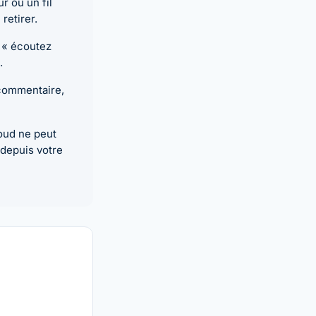
r ou un fil
retirer.
. « écoutez
.
 commentaire,
loud ne peut
depuis votre