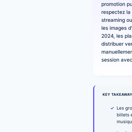
promotion pur
respectez la
streaming ou 
les images d
2024, les pl
distribuer ve
manuellement
session avec
KEY TAKEAWA
Les gro
billets
musiqu