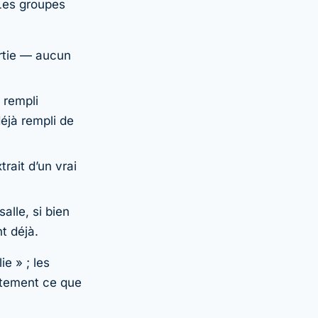
 Les groupes
rtie — aucun
 rempli
éjà rempli de
rait d’un vrai
alle, si bien
t déjà.
ie » ; les
ctement ce que