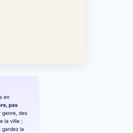
s en
re, pas
r genre, des
la ville ;
t gardez la