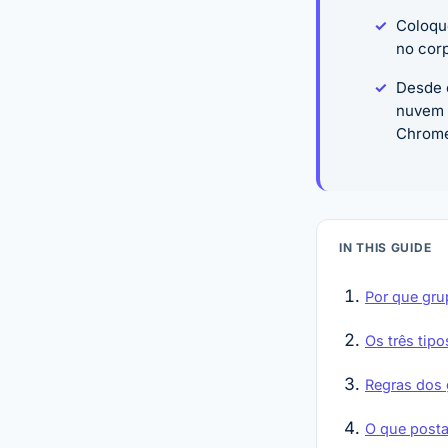
Coloque
no corp
Desde 
nuvem 
Chrome 
IN THIS GUIDE
Por que gr
Os três tip
Regras dos 
O que posta