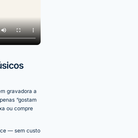
úsicos
em gravadora a
apenas “gostam
ixa ou compre
nce — sem custo