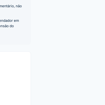
mentário, não
gendador em
ensão do