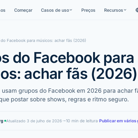
sos
Começar
Casos de uso
Preços
Recursos
do Facebook para músicos: achar fãs (2026)
s do Facebook para
os: achar fãs (2026)
usam grupos do Facebook em 2026 para achar fãs
 que postar sobre shows, regras e ritmo seguro.
rg
·
·
~10 min de leitura
·
Publicar em vários
Atualizado
3 de julho de 2026