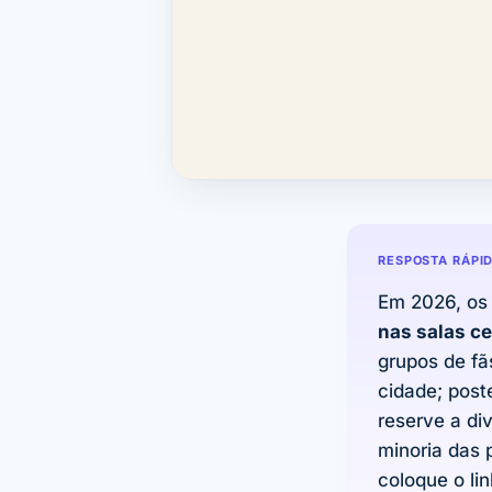
RESPOSTA RÁPI
Em 2026, os
nas salas c
grupos de fã
cidade; poste
reserve a di
minoria das 
coloque o li