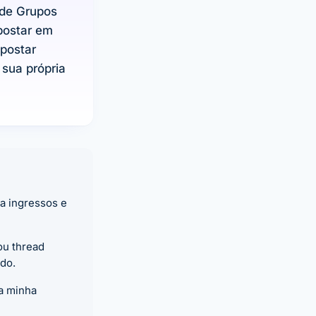
 de Grupos
postar em
 postar
sua própria
a ingressos e
ou thread
do.
ça minha