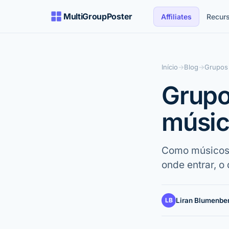
MultiGroupPoster
Affiliates
Recur
Início
→
Blog
→
Grupos 
Grupo
músic
Como músicos 
onde entrar, o
LB
Liran Blumenbe