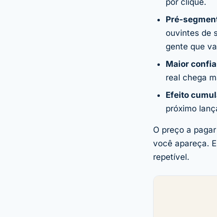
por clique.
Pré-segment
ouvintes de 
gente que va
Maior confi
real chega m
Efeito cumul
próximo lan
O preço a pagar
você apareça. E
repetível.