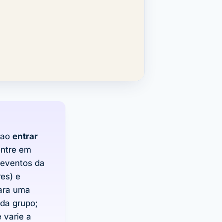
 ao
entrar
entre em
 eventos da
res) e
para uma
da grupo;
 varie a