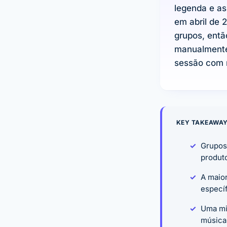
legenda e as
em abril de
grupos, entã
manualmente 
sessão com r
KEY TAKEAWA
Grupos
produto
A maio
específ
Uma mis
música'