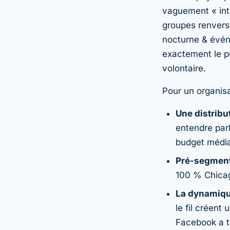
vaguement « inté
groupes renvers
nocturne & évén
exactement le pu
volontaire.
Pour un organisa
Une distribu
entendre parl
budget médi
Pré-segment
100 % Chicag
La dynamique
le fil créen
Facebook a t