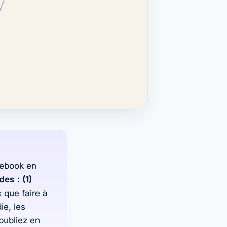
cebook en
udes
:
(1)
 que faire à
ie, les
publiez en