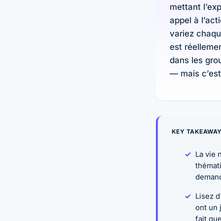
mettant l’ex
appel à l’act
variez chaqu
est réelleme
dans les gro
— mais c’est
KEY TAKEAWA
La vie 
thémati
demande
Lisez d
ont un 
fait qu