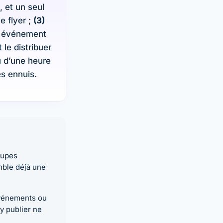
 et un seul
e flyer ;
(3)
e événement
le distribuer
u d’une heure
es ennuis.
roupes
mble déjà une
événements ou
y publier ne