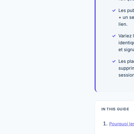
Les pub
+ un se
lien.
Variez 
identiq
et signa
Les pla
supprim
session
IN THIS GUIDE
Pourquoi le