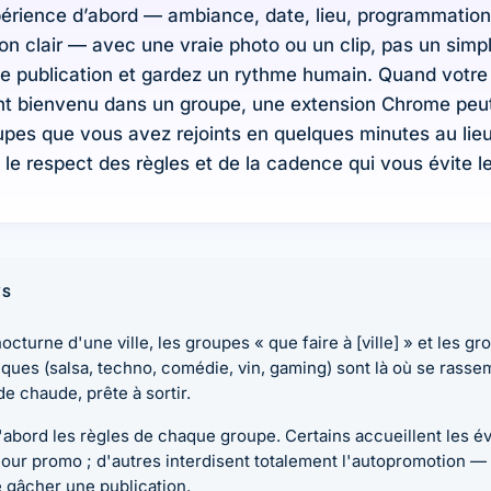
périence d’abord — ambiance, date, lieu, programmation,
ion clair — avec une vraie photo ou un clip, pas un simpl
e publication et gardez un rythme humain. Quand votr
nt bienvenu dans un groupe, une extension Chrome peut 
upes que vous avez rejoints en quelques minutes au lie
 le respect des règles et de la cadence qui vous évite l
YS
nocturne d'une ville, les groupes « que faire à [ville] » et les g
ques (salsa, techno, comédie, vin, gaming) sont là où se rasse
 chaude, prête à sortir.
'abord les règles de chaque groupe. Certains accueillent les 
jour promo ; d'autres interdisent totalement l'autopromotion — 
e gâcher une publication.