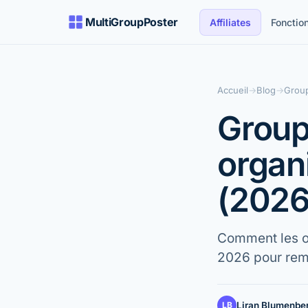
MultiGroupPoster
Affiliates
Fonction
Accueil
→
Blog
→
Group
Group
organ
(2026
Comment les o
2026 pour remp
LB
Liran Blumenbe