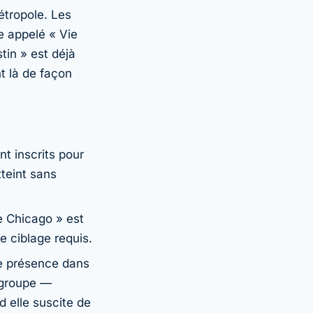
étropole. Les
 appelé « Vie
in » est déjà
t là de façon
t inscrits pour
teint sans
 Chicago » est
 ciblage requis.
e présence dans
 groupe —
 elle suscite de