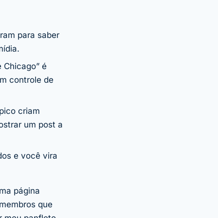
ram para saber
ídia.
e Chicago” é
m controle de
pico criam
ostrar um post a
os e você vira
uma página
 e membros que
r meu panfleto