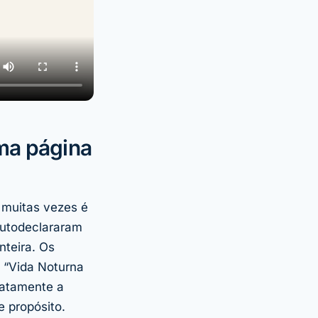
ma página
 muitas vezes é
autodeclararam
nteira. Os
 “Vida Noturna
xatamente a
e propósito.