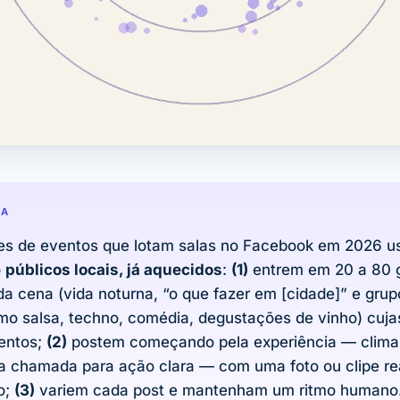
DA
es de eventos que lotam salas no Facebook em 2026 u
o
públicos locais, já aquecidos
:
(1)
entrem em 20 a 80 g
da cena (vida noturna, “o que fazer em [cidade]” e grup
mo salsa, techno, comédia, degustações de vinho) cuja
entos;
(2)
postem começando pela experiência — clima, 
a chamada para ação clara — com uma foto ou clipe re
o;
(3)
variem cada post e mantenham um ritmo humano