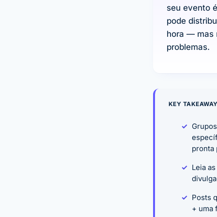
seu evento 
pode distrib
hora — mas r
problemas.
KEY TAKEAWA
Grupos 
especí
pronta 
Leia as
divulg
Posts q
+ uma f