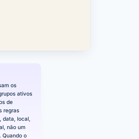
sam os
rupos ativos
os de
s regras
data, local,
al, não um
. Quando o