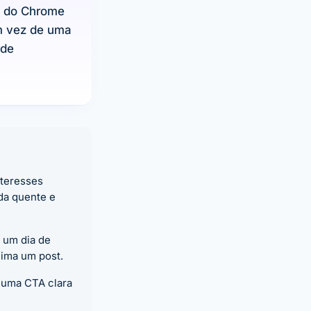
o do Chrome
em vez de uma
 de
nteresses
da quente e
 um dia de
eima um post.
+ uma CTA clara