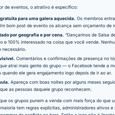
 de eventos, o atrativo é específico:
 gratuita para uma galera aquecida.
Os membros entra
Um bom post de evento os alcança sem orçamento de m
ado por geografia e por cena.
“Dançarinos de Salsa d
o e 100% interessado na coisa que você vende. Nenhu
 necessário.
visível.
Comentários e confirmações de presença no tó
 que atrai mais gente do grupo — o Facebook tende a m
 quando ele gera engajamento logo depois de ir ao ar.
mula.
Apareça com boas noites por alguns meses seguid
 que as pessoas daquele grupo reconhecem.
 que os grupos punem a venda com mais força do que 
 maioria tem regras explícitas, administradores ativos
ammer de panfleto na hora. Então o jogo não é “posta