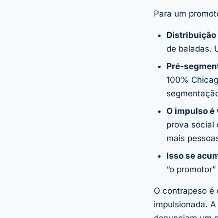
Para um promotor
Distribuição
de baladas. 
Pré-segment
100% Chicag
segmentação
O impulso é 
prova social
mais pessoas
Isso se acu
“o promotor”
O contrapeso é
impulsionada. A
denunciam um sp