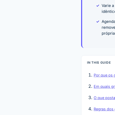
Varie 
idêntic
Agenda
remove
própria
IN THIS GUIDE
Por que os 
Em quais gr
O que posta
Regras dos 