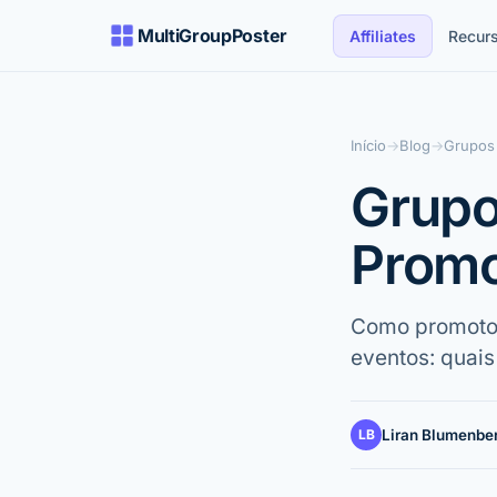
MultiGroupPoster
Affiliates
Recur
Início
→
Blog
→
Grupos
Grupo
Promo
Como promotor
eventos: quais
LB
Liran Blumenbe