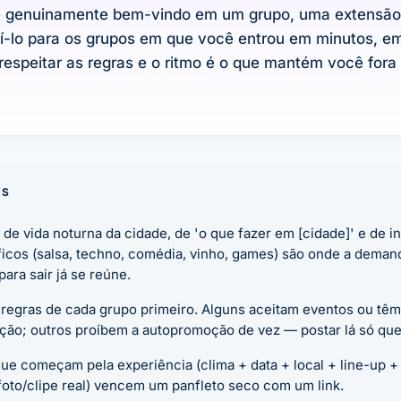
é genuinamente bem-vindo em um grupo, uma extensã
uí-lo para os grupos em que você entrou em minutos, 
espeitar as regras e o ritmo é o que mantém você fora
YS
de vida noturna da cidade, de 'o que fazer em [cidade]' e de i
ficos (salsa, techno, comédia, vinho, games) são onde a deman
para sair já se reúne.
 regras de cada grupo primeiro. Alguns aceitam eventos ou têm
ação; outros proíbem a autopromoção de vez — postar lá só qu
ue começam pela experiência (clima + data + local + line-up 
oto/clipe real) vencem um panfleto seco com um link.