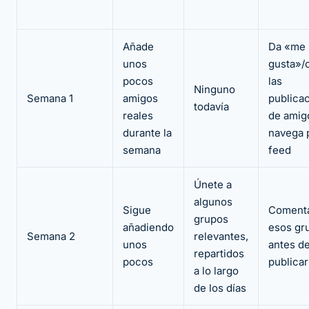
Añade
Da «me
unos
gusta»/
pocos
las
Ninguno
Semana 1
amigos
publica
todavía
reales
de amig
durante la
navega 
semana
feed
Únete a
algunos
Sigue
Coment
grupos
añadiendo
esos gr
Semana 2
relevantes,
unos
antes d
repartidos
pocos
publicar
a lo largo
de los días