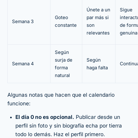
Únete a un
Sigue
Goteo
par más si
interac
Semana 3
constante
son
de form
relevantes
genuina
Según
surja de
Según
Semana 4
Continu
forma
haga falta
natural
Algunas notas que hacen que el calendario
funcione:
El día 0 no es opcional.
Publicar desde un
perfil sin foto y sin biografía echa por tierra
todo lo demás. Haz el perfil primero.