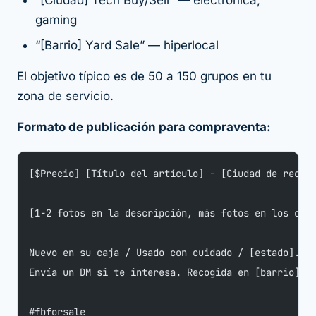
“[Ciudad] Tech Buy/Sell” — electrónica,
gaming
“[Barrio] Yard Sale” — hiperlocal
El objetivo típico es de 50 a 150 grupos en tu
zona de servicio.
Formato de publicación para compraventa:
[$Precio] [Título del artículo] - [Ciudad de recog
[1-2 fotos en la descripción, más fotos en los com
Nuevo en su caja / Usado con cuidado / [estado].
Envía un DM si te interesa. Recogida en [barrio].
#fbforsale