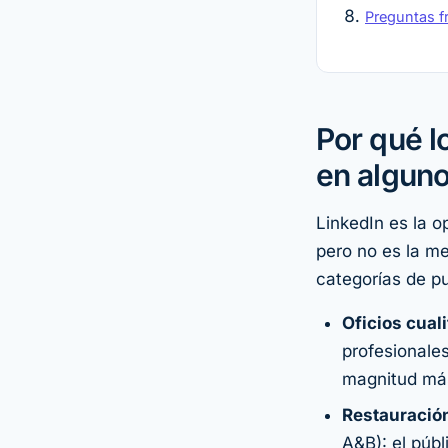
Preguntas f
Por qué l
en algun
LinkedIn es la o
pero no es la m
categorías de p
Oficios cual
profesionale
magnitud más
Restauración
A&B): el púb