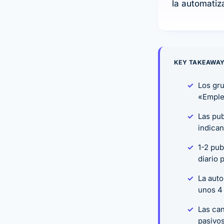
la automatiz
KEY TAKEAWA
Los gr
«Empleo
Las pub
indican
1-2 pub
diario 
La aut
unos 4
Las can
pasivos