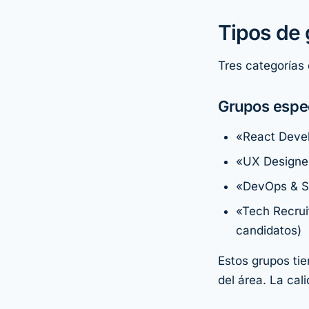
Tipos de 
Tres categorías
Grupos espec
«React Devel
«UX Designe
«DevOps & S
«Tech Recrui
candidatos)
Estos grupos ti
del área. La cal