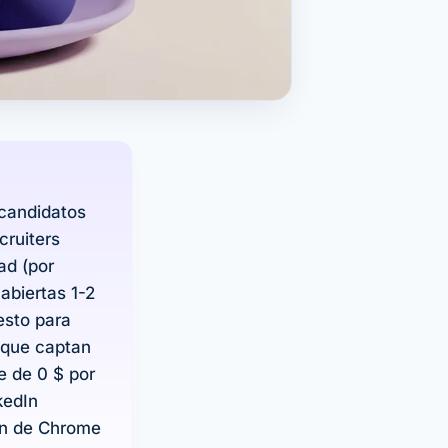
 candidatos
cruiters
ad (por
abiertas 1-2
esto para
s que captan
e de 0 $ por
kedIn
ión de Chrome