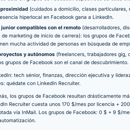
 proximidad
(cuidados a domicilio, clases particulares,
presencia hiperlocal en Facebook gana a LinkedIn.
h junior compatibles con el remoto
(desarrolladores, di
 de marketing de inicio de carrera): los grupos de Face
ienen mucha actividad de personas en búsqueda de emp
 proyectos y autónomos
(freelancers, trabajadores gig,
los grupos de Facebook son el canal de descubrimiento.
dIn: tech sénior, finanzas, dirección ejecutiva y lidera
es: quédate con LinkedIn Recruiter.
más, los grupos de Facebook resultan drásticamente má
edIn Recruiter cuesta unos 170 $/mes por licencia + 20
ptada vía InMail. Los grupos de Facebook: 0 $ + 9 $/mes
automatización.