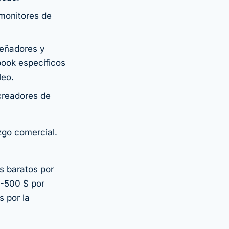
 monitores de
señadores y
book específicos
leo.
 creadores de
zgo comercial.
s baratos por
0-500 $ por
 por la