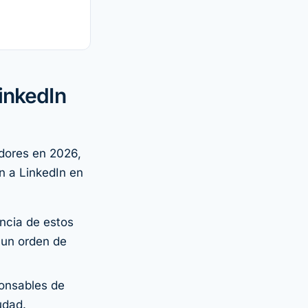
inkedIn
adores en 2026,
n a LinkedIn en
encia de estos
 un orden de
ponsables de
udad.