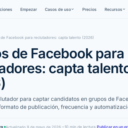
ciones
Empezar
Casos de uso
Precios
Recursos
de Facebook para reclutadores: capta talento (2026)
s de Facebook para
adores: capta talent
)
clutador para captar candidatos en grupos de Fac
 formato de publicación, frecuencia y automatizaci
rg
·
·
~10 min de lectura
·
Publicar en un g
Actualizado
9 de mayo de 2026