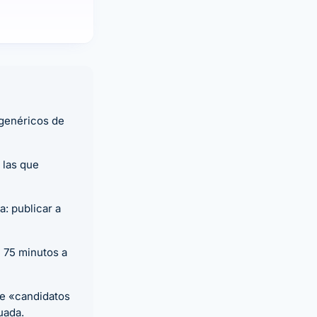
 genéricos de
 las que
a: publicar a
 75 minutos a
de «candidatos
uada.