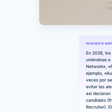
RESPUESTA RÁP
En 2026, los
uniéndose a 
Network», «R
ejemplo, «Au
veces por se
evitar las a
así declaran
candidato (f
Recruiter). E