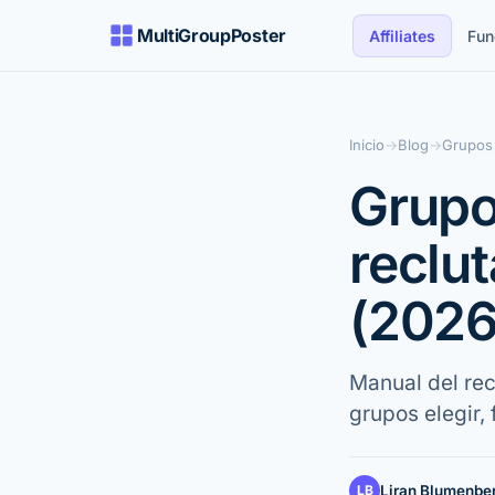
MultiGroupPoster
Affiliates
Fun
Inicio
→
Blog
→
Grupos 
Grupo
reclut
(2026
Manual del re
grupos elegir,
LB
Liran Blumenbe