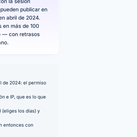
on la sesión
o pueden publicar en
n abril de 2024.
s en más de 100
e — con retrasos
ano.
l de 2024: el permiso
n e IP, que es lo que
eliges los días) y
en entonces con