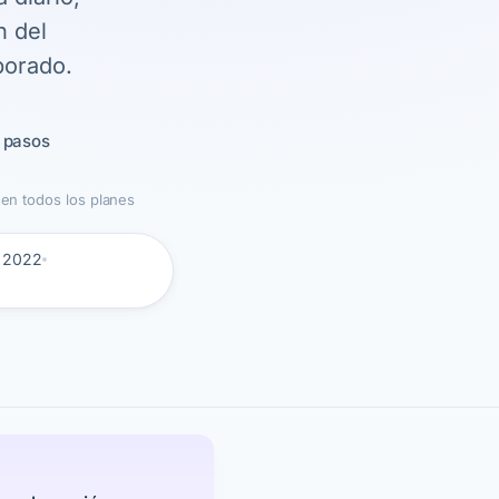
n del
porado.
0 pasos
a en todos los planes
e 2022