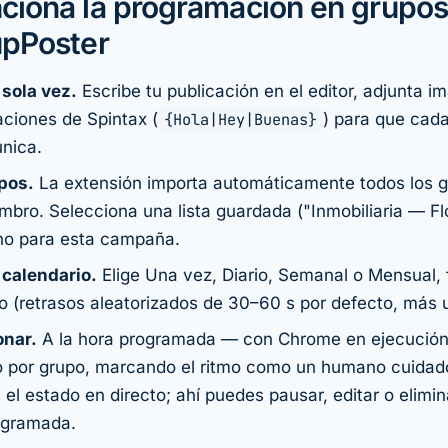
ciona la programación en grupos
upPoster
sola vez.
Escribe tu publicación en el editor, adjunta 
aciones de Spintax (
{Hola|Hey|Buenas}
) para que cada
única.
upos.
La extensión importa automáticamente todos los g
bro. Selecciona una lista guardada ("Inmobiliaria — Flo
no para esta campaña.
 calendario.
Elige Una vez, Diario, Semanal o Mensual, f
mo (retrasos aleatorizados de 30–60 s por defecto, más un
onar.
A la hora programada — con Chrome en ejecución
o por grupo, marcando el ritmo como un humano cuidad
el estado en directo; ahí puedes pausar, editar o elimin
gramada.