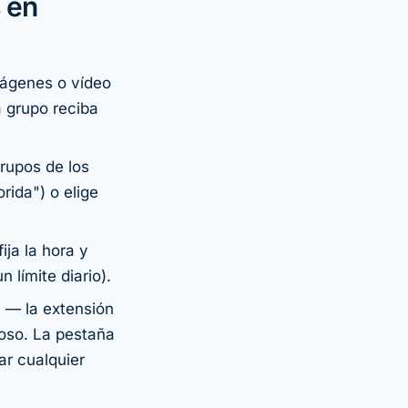
 en
imágenes o vídeo
 grupo reciba
rupos de los
rida") o elige
ija la hora y
 límite diario).
 — la extensión
oso. La pestaña
ar cualquier