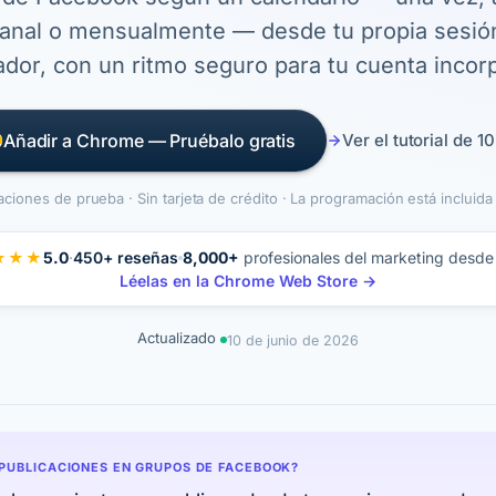
nal o mensualmente — desde tu propia sesió
dor, con un ritmo seguro para tu cuenta incor
Añadir a Chrome — Pruébalo gratis
Ver el tutorial de 1
aciones de prueba · Sin tarjeta de crédito · La programación está incluid
★★★
5.0
·
450+ reseñas
8,000+
profesionales del marketing desd
Léelas en la Chrome Web Store →
Actualizado
10 de junio de 2026
PUBLICACIONES EN GRUPOS DE FACEBOOK?