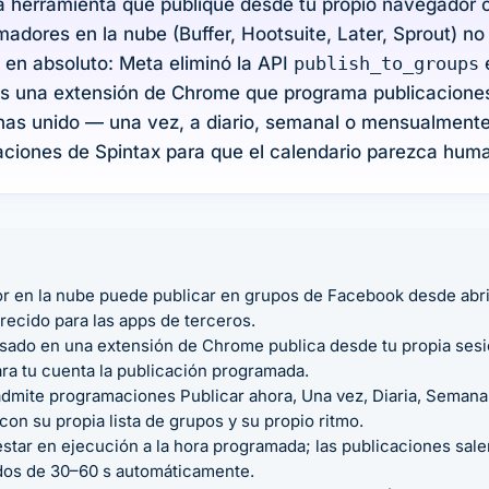
na herramienta que publique desde tu propio navegador c
madores en la nube (Buffer, Hootsuite, Later, Sprout) n
en absoluto: Meta eliminó la API
publish_to_groups
e
s una extensión de Chrome que programa publicacione
 has unido — una vez, a diario, semanal o mensualment
iaciones de Spintax para que el calendario parezca hum
 en la nube puede publicar en grupos de Facebook desde abri
recido para las apps de terceros.
ado en una extensión de Chrome publica desde tu propia sesió
ra tu cuenta la publicación programada.
mite programaciones Publicar ahora, Una vez, Diaria, Semanal (
on su propia lista de grupos y su propio ritmo.
star en ejecución a la hora programada; las publicaciones sal
ados de 30–60 s automáticamente.