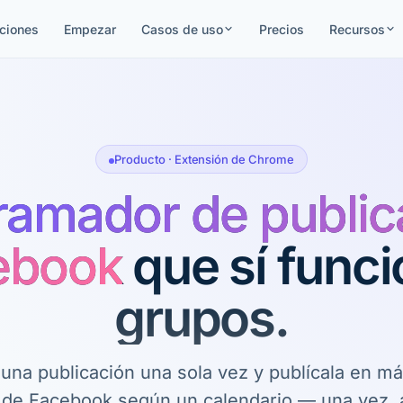
ciones
Empezar
Casos de uso
Precios
Recursos
Producto · Extensión de Chrome
ramador de public
ebook
que sí func
grupos.
una publicación una sola vez y publícala en m
de Facebook según un calendario — una vez, a