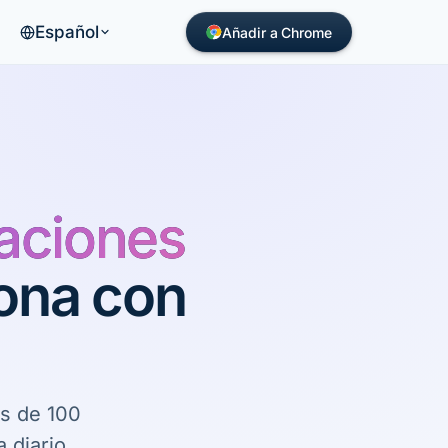
Español
Añadir a Chrome
aciones
iona con
ás de 100
 diario,