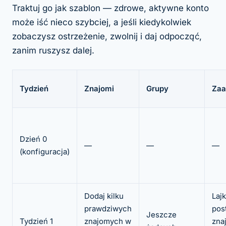
Traktuj go jak szablon — zdrowe, aktywne konto
może iść nieco szybciej, a jeśli kiedykolwiek
zobaczysz ostrzeżenie, zwolnij i daj odpocząć,
zanim ruszysz dalej.
Tydzień
Znajomi
Grupy
Zaa
Dzień 0
—
—
—
(konfiguracja)
Dodaj kilku
Laj
prawdziwych
pos
Jeszcze
Tydzień 1
znajomych w
zna