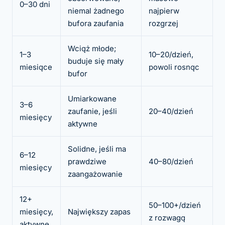
0–30 dni
niemal żadnego
najpierw
bufora zaufania
rozgrzej
Wciąż młode;
1–3
10–20/dzień,
buduje się mały
miesiące
powoli rosnąc
bufor
Umiarkowane
3–6
zaufanie, jeśli
20–40/dzień
miesięcy
aktywne
Solidne, jeśli ma
6–12
prawdziwe
40–80/dzień
miesięcy
zaangażowanie
12+
50–100+/dzień
miesięcy,
Największy zapas
z rozwagą
aktywne