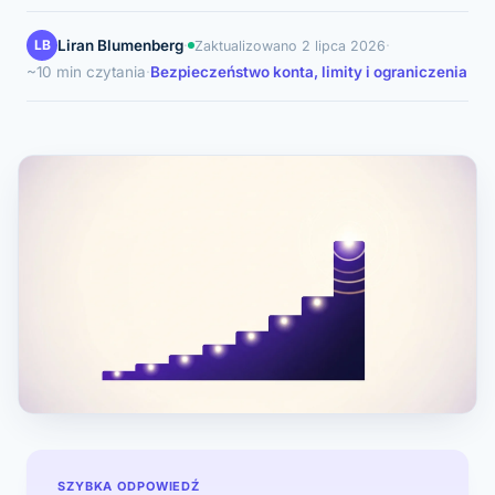
LB
Liran Blumenberg
·
·
Zaktualizowano
2 lipca 2026
~10 min czytania
·
Bezpieczeństwo konta, limity i ograniczenia
SZYBKA ODPOWIEDŹ