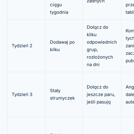
żadnych
ciągu
prz
tygodnia
tabl
Dołącz do
Kom
kilku
tyc
Dodawaj po
odpowiednich
Tydzień 2
zan
kilku
grup,
zac
rozłożonych
pub
na dni
Dołącz do
Ang
Stały
Tydzień 3
jeszcze paru,
dale
strumyczek
jeśli pasują
aut