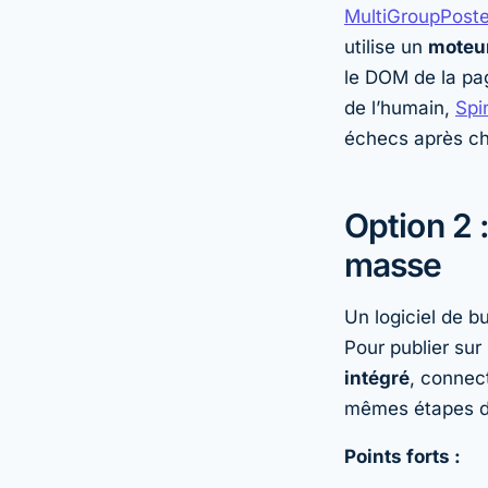
MultiGroupPoste
utilise un
moteur
le DOM de la pag
de l’humain,
Spi
échecs après ch
Option 2 :
masse
Un logiciel de 
Pour publier sur
intégré
, connec
mêmes étapes de
Points forts :