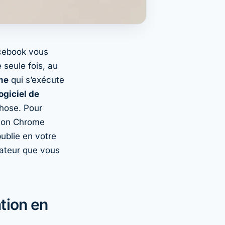
acebook vous
seule fois, au
me
qui s’exécute
ogiciel de
chose. Pour
sion Chrome
publie en votre
gateur que vous
ation en