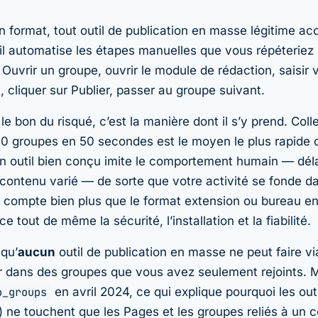
n format, tout outil de publication en masse légitime a
: il automatise les étapes manuelles que vous répéteriez
 Ouvrir un groupe, ouvrir le module de rédaction, saisir v
, cliquer sur Publier, passer au groupe suivant.
 le bon du risqué, c’est
la manière
dont il s’y prend. Coll
0 groupes en 50 secondes est le moyen le plus rapide d
n outil bien conçu imite le comportement humain — délai
, contenu varié — de sorte que votre activité se fonde d
on compte bien plus que le format extension ou bureau e
ce tout de même la sécurité, l’installation et la fiabilité.
 qu’
aucun
outil de publication en masse ne peut faire via 
er dans des groupes que vous avez seulement rejoints. 
o_groups
en avril 2024, ce qui explique pourquoi les outi
) ne touchent que les Pages et les groupes reliés à un 