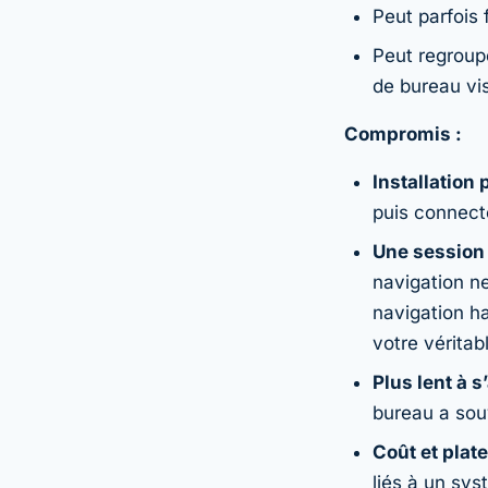
Peut parfois 
Peut regroupe
de bureau vis
Compromis :
Installation 
puis connecte
Une session 
navigation ne
navigation ha
votre véritab
Plus lent à s
bureau a souv
Coût et plat
liés à un sys