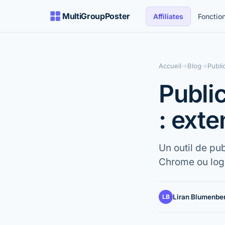
MultiGroupPoster
Affiliates
Fonction
Accueil
→
Blog
→
Publi
Publi
: exte
Un outil de pu
Chrome ou logi
LB
Liran Blumenbe