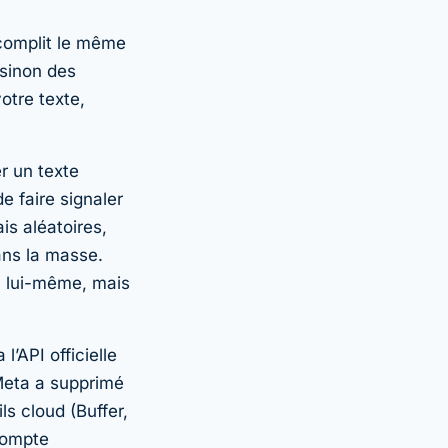
ccomplit le même
 sinon des
otre texte,
er un texte
e faire signaler
s aléatoires,
ans la masse.
n lui-même, mais
l’API officielle
Meta a supprimé
ls cloud (Buffer,
compte