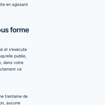
ite en agissant
sous forme
jà et s’exécute
squ’elle publie,
e, dans votre
xactement ce
ne trentaine de
on, aucune