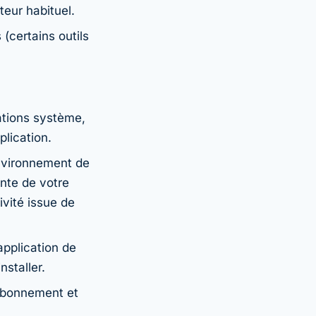
teur habituel.
(certains outils
ations système,
lication.
nvironnement de
ente de votre
ivité issue de
pplication de
staller.
 abonnement et