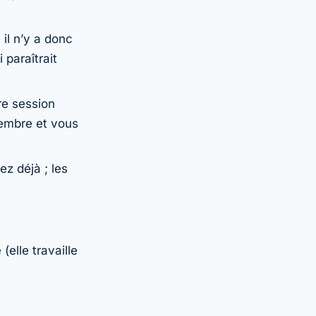
il n’y a donc
paraîtrait
re session
membre et vous
ez déjà ; les
elle travaille