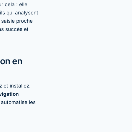
cela : elle
ils qui analysent
 saisie proche
des succès et
ion en
et installez.
vigation
 automatise les