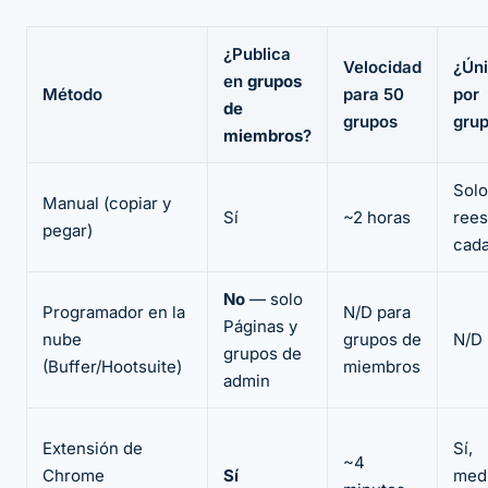
¿Publica
Velocidad
¿Ún
en
grupos
Método
para 50
por
de
grupos
gru
miembros
?
Solo
Manual (copiar y
Sí
~2 horas
rees
pegar)
cad
No
— solo
Programador en la
N/D para
Páginas y
nube
grupos de
N/D
grupos de
(Buffer/Hootsuite)
miembros
admin
Extensión de
Sí,
~4
Chrome
Sí
med