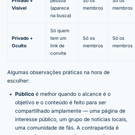
Privado +
pessoa
Só os
Só os
Visível
(aparece
membros
membros
na busca)
Só quem
Privado +
tem um
Só os
Só os
Oculto
link de
membros
membros
convite
Algumas observações práticas na hora de
escolher:
Público
é melhor quando o alcance é o
objetivo e o conteúdo é feito para ser
compartilhado amplamente — uma página de
interesse público, um grupo de notícias locais,
uma comunidade de fãs. A contrapartida é