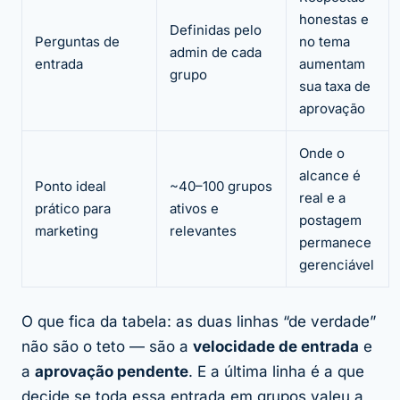
honestas e
Definidas pelo
Perguntas de
no tema
admin de cada
entrada
aumentam
grupo
sua taxa de
aprovação
Onde o
alcance é
Ponto ideal
~40–100 grupos
real e a
prático para
ativos e
postagem
marketing
relevantes
permanece
gerenciável
O que fica da tabela: as duas linhas “de verdade”
não são o teto — são a
velocidade de entrada
e
a
aprovação pendente
. E a última linha é a que
decide se toda essa entrada em grupos valeu a