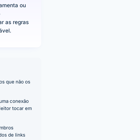
ramenta ou
o
ar as regras
ável.
pos que não os
o uma conexão
leitor tocar em
embros
os de links