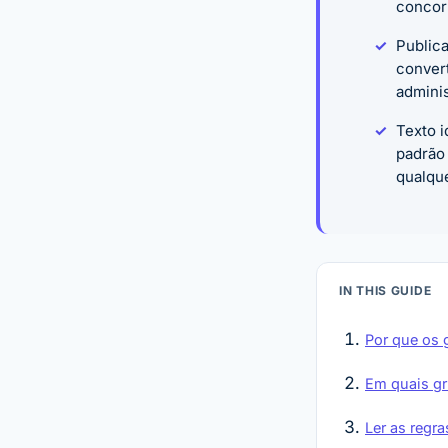
concor
Public
convert
adminis
Texto i
padrão
qualqu
IN THIS GUIDE
Por que os 
Em quais gru
Ler as regr