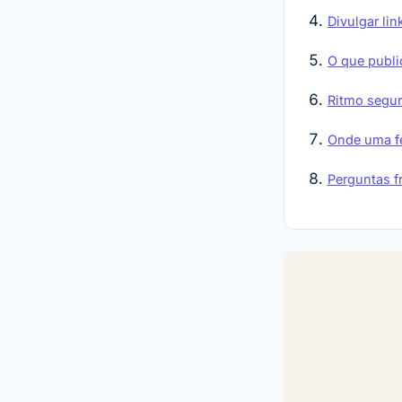
Divulgar li
O que publi
Ritmo segu
Onde uma fe
Perguntas f