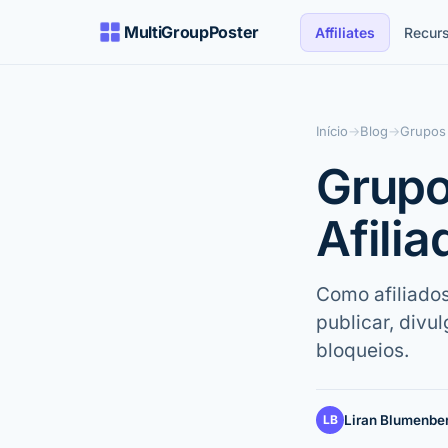
MultiGroupPoster
Affiliates
Recur
Início
→
Blog
→
Grupos 
Grupo
Afili
Como afiliado
publicar, divu
bloqueios.
LB
Liran Blumenbe