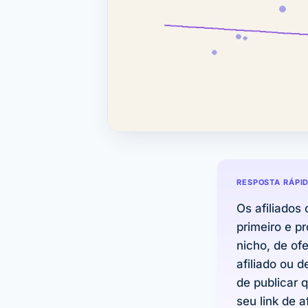
RESPOSTA RÁPI
Os afiliado
primeiro e p
nicho, de of
afiliado ou 
de publicar q
seu link de a