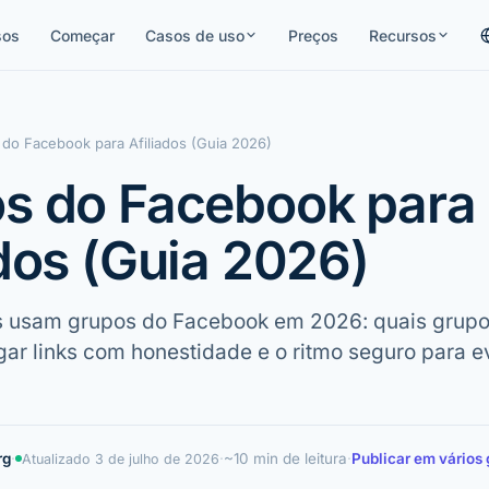
sos
Começar
Casos de uso
Preços
Recursos
do Facebook para Afiliados (Guia 2026)
s do Facebook para
ados (Guia 2026)
s usam grupos do Facebook em 2026: quais grupos
lgar links com honestidade e o ritmo seguro para ev
rg
·
·
~10 min de leitura
·
Publicar em vários
Atualizado
3 de julho de 2026