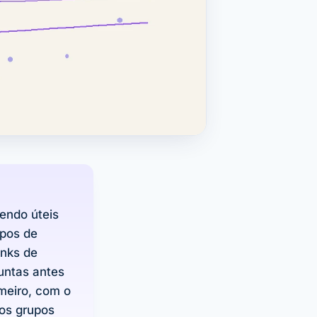
endo úteis
pos de
inks de
untas antes
meiro, com o
 os grupos