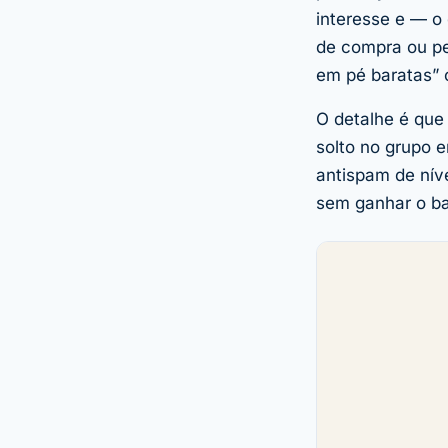
interesse e — o
de compra ou p
em pé baratas” o
O detalhe é que
solto no grupo 
antispam de nív
sem ganhar o b