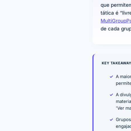
que permite
tática é “li
MultiGroupP
de cada grup
KEY TAKEAWA
A maior
permite
A divul
materia
'Ver ma
Grupos
engaja