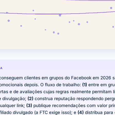
DA
s conseguem clientes em grupos do Facebook em 2026 s
romocionais depois. O fluxo de trabalho:
(1)
entre em gru
ertas e de avaliações cujas regras realmente permitam l
de divulgação;
(2)
construa reputação respondendo perg
ualquer link;
(3)
publique recomendações com valor pri
filiado
divulgado
(a FTC exige isso); e
(4)
distribua para