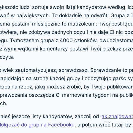
ększość ludzi sortuje swoją listę kandydatów według lic
wać w największych. To dokładnie na odwrót. Grupa z 
rema postami miesięcznie to mauzoleum: Twój post lądu
 otwiera, nie zdobywa żadnych oczu i nie daje Ci nic p
ęgu. Tymczasem grupa z 4000 członków, dwudziestom
dziwymi wątkami komentarzy postawi Twój przekaz prze
czyta.
lwiek zautomatyzujesz, sprawdzasz. Sprawdzanie to p
zaglądając na stronę każdej grupy i odczytując garść sy
płacalna rzecz, jaką możesz zrobić, by Twoje publikowan
sprawdzania oszczędza Ci marnowania tygodni na publ
ch.
ałeś jeszcze listy kandydatów, zacznij od
jak znajdować
dołączać do grup na Facebooku
, a potem wróć tutaj, by 