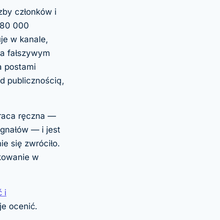
zby członków i
180 000
je w kanale,
oza fałszywym
a postami
d publicznością,
raca ręczna —
gnałów — i jest
ie się zwróciło.
ikowanie w
 i
je ocenić.