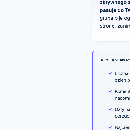
aktywnego a
pasuje do Tw
grupa bije 
stronę, zani
KEY TAKEAWA
Liczba
dzień 
Komenta
napomp
Daty n
porzuc
Najpie