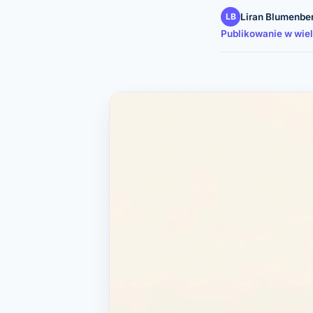
LB
Liran Blumenbe
Publikowanie w wie