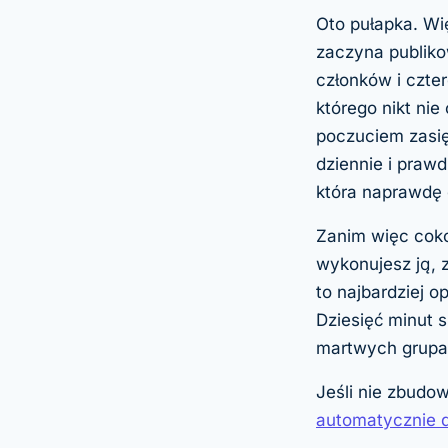
Oto pułapka. Wi
zaczyna publiko
członków i czte
którego nikt nie
poczuciem zasi
dziennie i praw
która naprawdę 
Zanim więc coko
wykonujesz ją, 
to najbardziej o
Dziesięć minut 
martwych grupa
Jeśli nie zbudow
automatycznie 