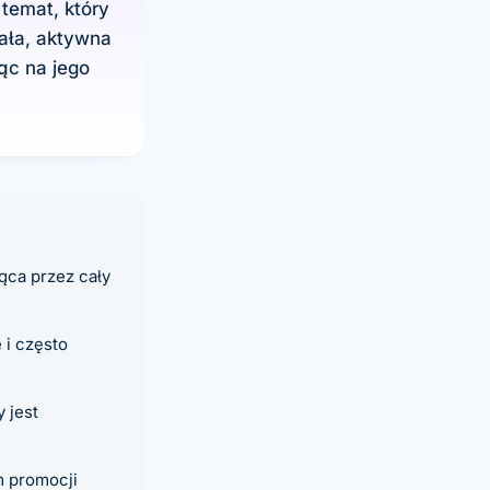
temat, który
ała, aktywna
ąc na jego
ąca przez cały
 i często
 jest
m promocji