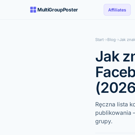
MultiGroupPoster
Affiliates
Start
→
Blog
→
Jak zna
Jak z
Faceb
(2026
Ręczna lista k
publikowania 
grupy.