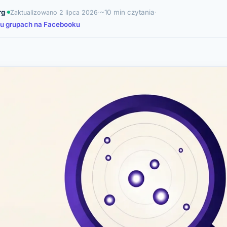
rg
·
·
~10 min czytania
·
Zaktualizowano
2 lipca 2026
lu grupach na Facebooku