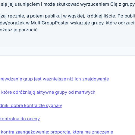
 się jej usunięciem i może skutkować wyrzuceniem Cię z grupy
aj ręcznie, a potem publikuj w wąskiej, krótkiej liście. Po publik
ów/porażek w MultiGroupPoster wskazuje grupy, które odrzucił
ożesz je porzucić.
rawdzanie grup jest ważniejsze niż ich znajdowanie
 które odróżniają aktywne grupy od martwych
dnik: dobre kontra złe sygnały
a kontrolna do oceny
kontra zaangażowanie: proporcja, która ma znaczenie