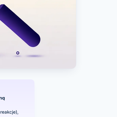
ną
reakcje),