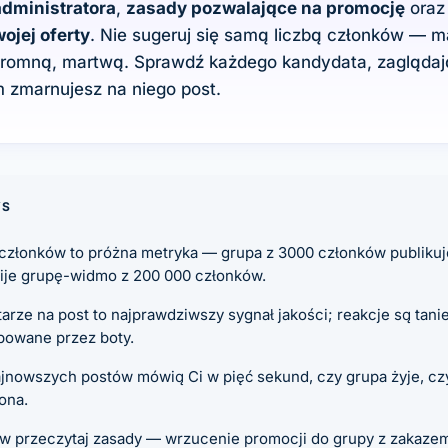
dministratora
,
zasady pozwalające na promocję
oraz 
ojej oferty
. Nie sugeruj się samą liczbą członków — m
ogromną, martwą. Sprawdź każdego kandydata, zaglądaj
m zmarnujesz na niego post.
YS
 członków to próżna metryka — grupa z 3000 członków publikuj
bije grupę-widmo z 200 000 członków.
rze na post to najprawdziwszy sygnał jakości; reakcje są tanie
owane przez boty.
ajnowszych postów mówią Ci w pięć sekund, czy grupa żyje, czy
ona.
rw przeczytaj zasady — wrzucenie promocji do grupy z zakaze