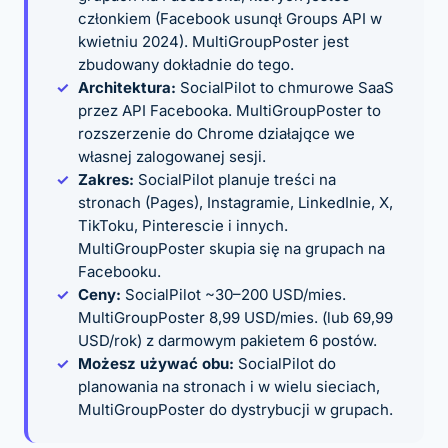
członkiem (Facebook usunął Groups API w
kwietniu 2024). MultiGroupPoster jest
zbudowany dokładnie do tego.
Architektura:
SocialPilot to chmurowe SaaS
przez API Facebooka. MultiGroupPoster to
rozszerzenie do Chrome działające we
własnej zalogowanej sesji.
Zakres:
SocialPilot planuje treści na
stronach (Pages), Instagramie, LinkedInie, X,
TikToku, Pinterescie i innych.
MultiGroupPoster skupia się na grupach na
Facebooku.
Ceny:
SocialPilot ~30–200 USD/mies.
MultiGroupPoster 8,99 USD/mies. (lub 69,99
USD/rok) z darmowym pakietem 6 postów.
Możesz używać obu:
SocialPilot do
planowania na stronach i w wielu sieciach,
MultiGroupPoster do dystrybucji w grupach.