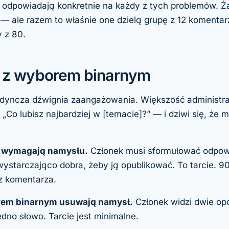
i odpowiadają konkretnie na każdy z tych problemów. Ża
 — ale razem to właśnie one dzielą grupę z 12 komenta
 z 80.
ia z wyborem binarnym
dyncza dźwignia zaangażowania. Większość administra
 „Co lubisz najbardziej w [temacie]?” — i dziwi się, że m
e wymagają namysłu.
Członek musi sformułować odpowi
t wystarczająco dobra, żeby ją opublikować. To tarcie.
z komentarza.
rem binarnym usuwają namysł.
Członek widzi dwie opc
edno słowo. Tarcie jest minimalne.