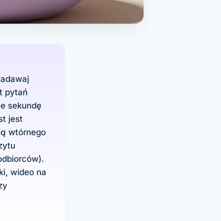
 zadawaj
t pytań
je sekundę
st jest
ją wtórnego
zytu
odbiorców).
i, wideo na
zy