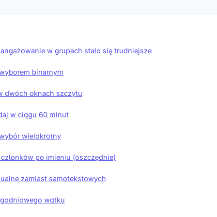
angażowanie w grupach stało się trudniejsze
z wyborem binarnym
 w dwóch oknach szczytu
aj w ciągu 60 minut
i wybór wielokrotny
 członków po imieniu (oszczędnie)
izualne zamiast samotekstowych
tygodniowego wątku