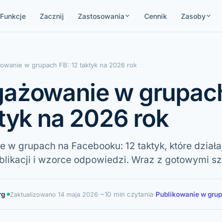
Funkcje
Zacznij
Zastosowania
Cennik
Zasoby
owanie w grupach FB: 12 taktyk na 2026 rok
ażowanie w grupach
ktyk na 2026 rok
 w grupach na Facebooku: 12 taktyk, które działa
blikacji i wzorce odpowiedzi. Wraz z gotowymi s
rg
·
·
~10 min czytania
·
Publikowanie w gru
Zaktualizowano
14 maja 2026