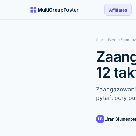
MultiGroupPoster
Affiliates
Start
→
Blog
→
Zaangaż
Zaang
12 ta
Zaangażowanie
pytań, pory pu
LB
Liran Blumenbe