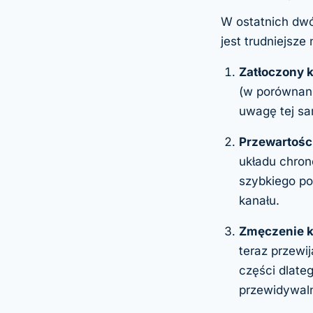
W ostatnich dwó
jest trudniejsze
Zatłoczony k
(w porównani
uwagę tej sa
Przewartośc
układu chron
szybkiego po
kanału.
Zmęczenie 
teraz przewi
części dlate
przewidywal