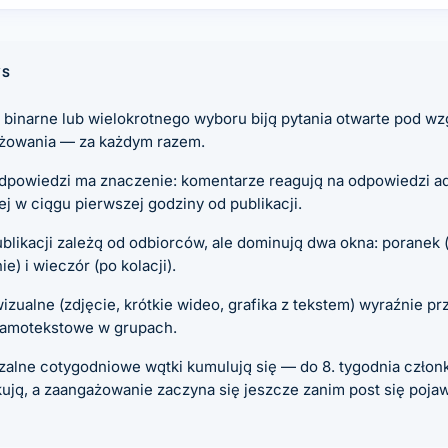
YS
a binarne lub wielokrotnego wyboru biją pytania otwarte pod w
żowania — za każdym razem.
dpowiedzi ma znaczenie: komentarze reagują na odpowiedzi ad
iej w ciągu pierwszej godziny od publikacji.
blikacji zależą od odbiorców, ale dominują dwa okna: poranek 
ie) i wieczór (po kolacji).
izualne (zdjęcie, krótkie wideo, grafika z tekstem) wyraźnie p
samotekstowe w grupach.
zalne cotygodniowe wątki kumulują się — do 8. tygodnia człon
ją, a zaangażowanie zaczyna się jeszcze zanim post się pojaw