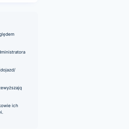
zględem
ministratora
(dojazd/
rzewyższają
kowie ich
i.