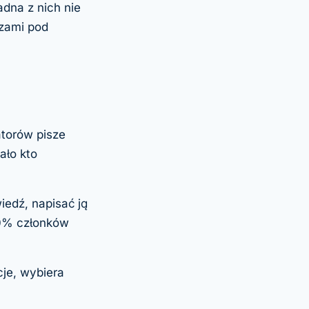
dna z nich nie
rzami pod
torów pisze
ało kto
edź, napisać ją
 90% członków
je, wybiera