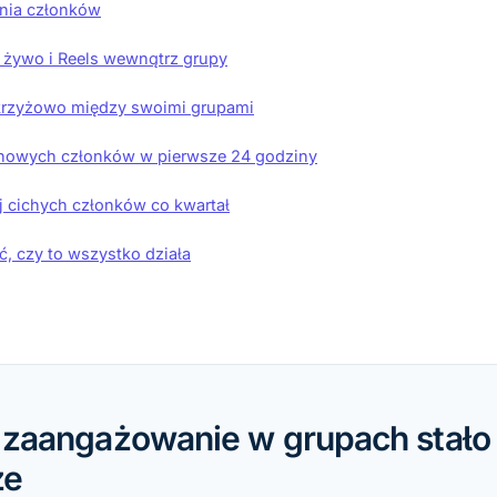
enia członków
 żywo i Reels wewnątrz grupy
 krzyżowo między swoimi grupami
 nowych członków w pierwsze 24 godziny
aj cichych członków co kwartał
ć, czy to wszystko działa
 zaangażowanie w grupach stało 
ze