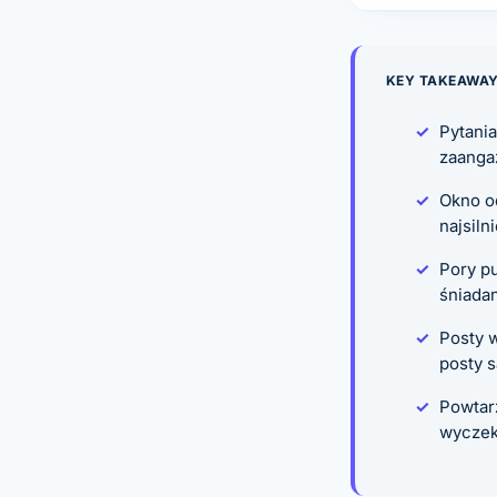
KEY TAKEAWA
Pytani
zaanga
Okno o
najsiln
Pory pu
śniadan
Posty w
posty 
Powtar
wyczeku