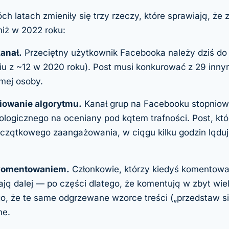
ch latach zmieniły się trzy rzeczy, które sprawiają, ż
 niż w 2022 roku:
anał.
Przeciętny użytkownik Facebooka należy dziś do
u z ~12 w 2020 roku). Post musi konkurować z 29 inny
mej osoby.
iowanie algorytmu.
Kanał grup na Facebooku stopniow
ologicznego na oceniany pod kątem trafności. Post, któr
czątkowego zaangażowania, w ciągu kilku godzin ląduj
komentowaniem.
Członkowie, którzy kiedyś komentowa
jają dalej — po części dlatego, że komentują w zbyt wie
go, że te same odgrzewane wzorce treści („przedstaw się
ne.