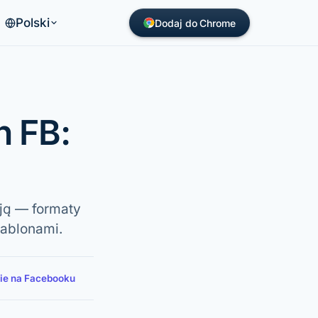
Polski
Dodaj do Chrome
 FB:
ją — formaty
zablonami.
pie na Facebooku