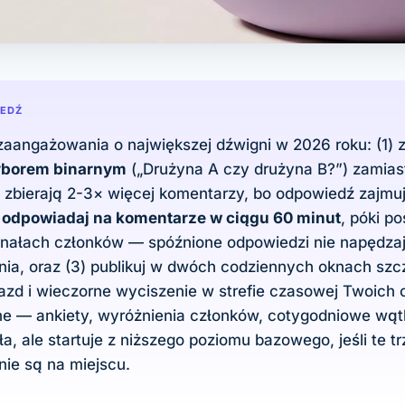
IEDŹ
 zaangażowania o największej dźwigni w 2026 roku: (1)
yborem binarnym
(„Drużyna A czy drużyna B?”) zamias
 zbierają 2-3× więcej komentarzy, bo odpowiedź zajmu
)
odpowiadaj na komentarze w ciągu 60 minut
, póki po
anałach członków — spóźnione odpowiedzi nie napędza
ia, oraz (3) publikuj w dwóch codziennych oknach szc
azd i wieczorne wyciszenie w strefie czasowej Twoich 
e — ankiety, wyróżnienia członków, cotygodniowe wątk
a, ale startuje z niższego poziomu bazowego, jeśli te tr
ie są na miejscu.