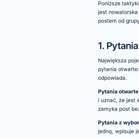
Poniższe taktyk
jest nowatorska
postem od grupy
1. Pytan
Największa poje
pytania otwarte:
odpowiada.
Pytania otwart
i uznać, że jes
zamyka post be
Pytania z wybo
jedną, wpisuje j