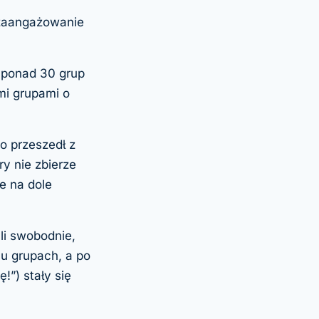
e zaangażowanie
 ponad 30 grup
mi grupami o
o przeszedł z
y nie zbierze
e na dole
li swobodnie,
lu grupach, a po
!”) stały się