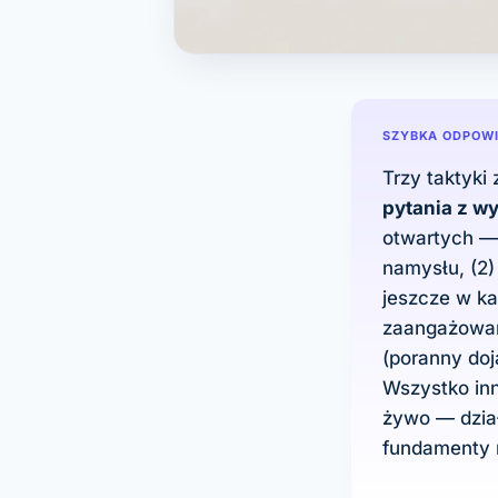
SZYBKA ODPOW
Trzy taktyki
pytania z w
otwartych —
namysłu, (2
jeszcze w k
zaangażowan
(poranny doj
Wszystko inn
żywo — dział
fundamenty n