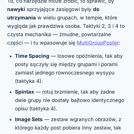
To, co narzędzie
może
zrobić, to sprawić, by
nawyki
sprzyjające zasięgowi były
do
utrzymania
w wielu grupach, w tempie, które
wygląda jak prawdziwa osoba. Taktyki 2, 3 i 4 to
czysta mechanika — żmudne, powtarzalne
części — i tu wpasowuje się
MultiGroupPoster
:
Time Spacing
— losowe opóźnienia, tak aby
posty sączyły się między grupami i porami
zamiast jednego równoczesnego wysypu
(taktyka 4).
Spintax
— rotuj brzmienie, tak aby żadne
dwie grupy nie dostały bajtowo identycznego
opisu (taktyka 4).
Image Sets
— zestaw wgranych obrazów, z
którego każdy post pobiera inny zestaw, tak