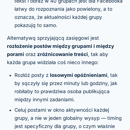
tekst i obraz w 40 grupach jest dla Facebooka
łatwy do rozpoznania jako powielony, a to
oznacza, że aktualności każdej grupy
pokazują to samo.
Alternatywą sprzyjającą zasięgowi jest
rozłożenie postów między grupami i między
porami
oraz
zróżnicowanie treści
, tak aby
każda grupa widziała coś nieco innego:
Rozłóż posty z
losowymi opóźnieniami
, tak
by sączyły się przez minuty lub godziny, jak
robiłaby to prawdziwa osoba publikująca
między innymi zadaniami.
Celuj postami w okno aktywności każdej
grupy, a nie w jeden globalny wysyp — timing
jest specyficzny dla grupy, o czym właśnie