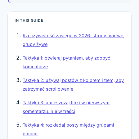
IN THIS GUIDE
Rzeczywistość zasięgu w 2026: strony martwe,
grupy żywe
Taktyka 1: otwieraj pytaniem, aby zdobyć
komentarze
Taktyka 2: używaj postów z kolorem i tłem, aby
zatrzymać scrollowanie
Taktyka 3: umieszczaj linki w pierwszym
komentarzu, nie w treści
Taktyka 4: rozkładaj posty między grupami i
porami