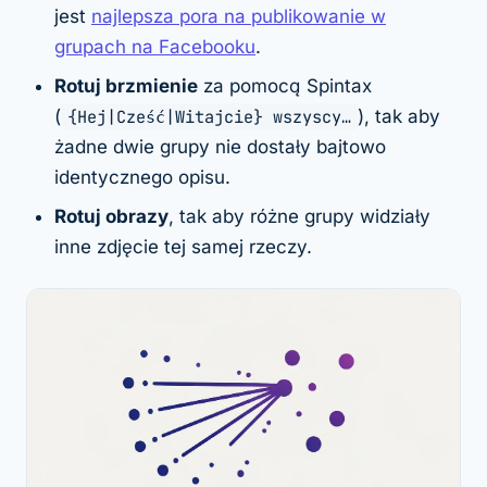
jest
najlepsza pora na publikowanie w
grupach na Facebooku
.
Rotuj brzmienie
za pomocą Spintax
(
{Hej|Cześć|Witajcie} wszyscy…
), tak aby
żadne dwie grupy nie dostały bajtowo
identycznego opisu.
Rotuj obrazy
, tak aby różne grupy widziały
inne zdjęcie tej samej rzeczy.