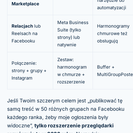
narzędzie do
Marketplace
automatyzacji
Meta Business
Relacjach
lub
Harmonogramy
Suite (tylko
Reelsach na
chmurowe też
strony) lub
Facebooku
obsługują
natywnie
Zestaw:
Połączenie:
harmonogram
Buffer +
strony + grupy +
w chmurze +
MultiGroupPoste
Instagram
rozszerzenie
Jeśli Twoim szczerym celem jest „publikować tę
samą treść w 50 różnych grupach na Facebooku
każdego ranka, żeby moje ogłoszenia były
widoczne”,
tylko rozszerzenie przeglądarki