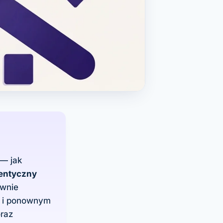
 — jak
dentyczny
wnie
u i ponownym
raz