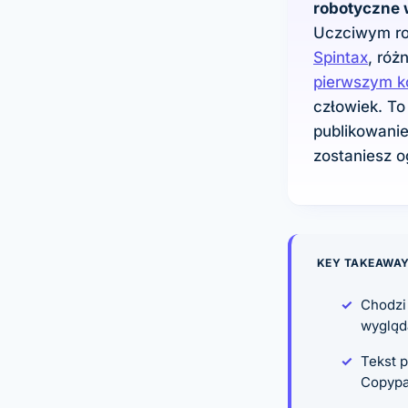
robotyczne 
Uczciwym ro
Spintax
, róż
pierwszym k
człowiek. To
publikowanie
zostaniesz o
KEY TAKEAWA
Chodzi 
wygląd
Tekst p
Copypas