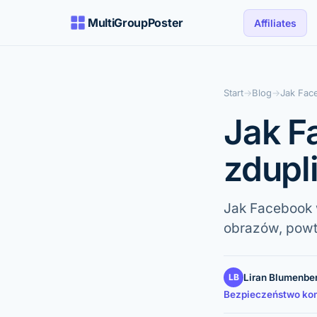
MultiGroupPoster
Affiliates
Start
→
Blog
→
Jak Fac
Jak F
zdupl
Jak Facebook 
obrazów, powta
LB
Liran Blumenbe
Bezpieczeństwo kont