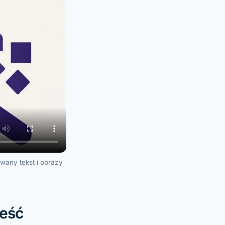
wany tekst i obrazy
reść