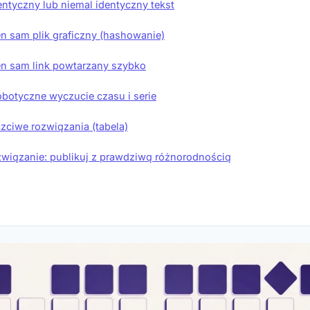
dentyczny lub niemal identyczny tekst
en sam plik graficzny (hashowanie)
en sam link powtarzany szybko
obotyczne wyczucie czasu i serie
czciwe rozwiązania (tabela)
wiązanie: publikuj z prawdziwą różnorodnością