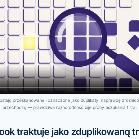
ostają przeskanowane i oznaczone jako duplikaty; naprawdę zróżnico
przechodzą — prawdziwa różnorodność bije próby oszukania filtra.
ok traktuje jako zduplikowaną t