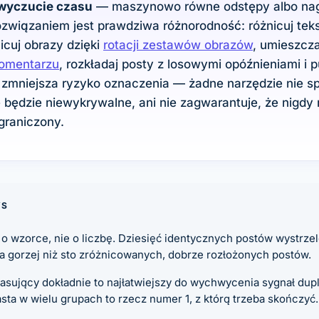
wyczucie czasu
— maszynowo równe odstępy albo nagł
związaniem jest prawdziwa różnorodność: różnicuj tek
nicuj obrazy dzięki
rotacji zestawów obrazów
, umieszczaj
omentarzu
, rozkładaj posty z losowymi opóźnieniami i pu
 zmniejsza ryzyko oznaczenia — żadne narzędzie nie sp
 będzie niewykrywalne, ani nie zagwarantuje, że nigdy 
graniczony.
YS
o wzorce, nie o liczbę. Dziesięć identycznych postów wystrzel
a gorzej niż sto zróżnicowanych, dobrze rozłożonych postów.
asujący dokładnie to najłatwiejszy do wychwycenia sygnał dupl
ta w wielu grupach to rzecz numer 1, z którą trzeba skończyć.