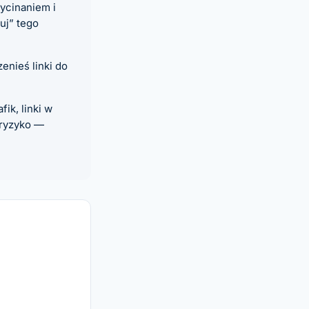
ycinaniem i
uj” tego
enieś linki do
ik, linki w
 ryzyko —