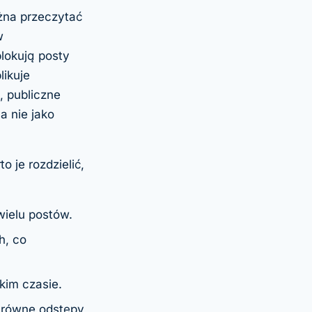
żna przeczytać
w
blokują posty
likuje
, publiczne
a nie jako
 je rozdzielić,
wielu postów.
h, co
kim czasie.
równe odstępy