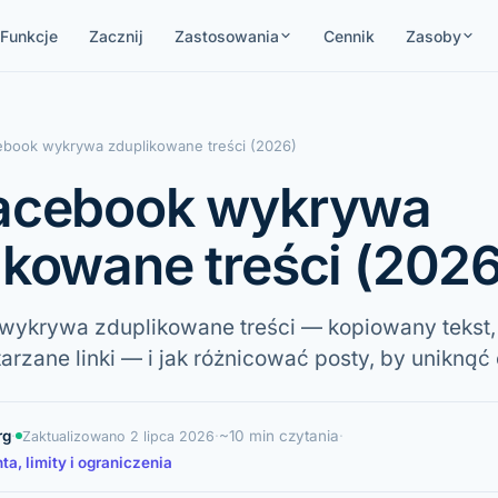
Funkcje
Zacznij
Zastosowania
Cennik
Zasoby
ebook wykrywa zduplikowane treści (2026)
acebook wykrywa
ikowane treści (2026
wykrywa zduplikowane treści — kopiowany tekst
rzane linki — i jak różnicować posty, by uniknąć
rg
·
·
~10 min czytania
·
Zaktualizowano
2 lipca 2026
a, limity i ograniczenia