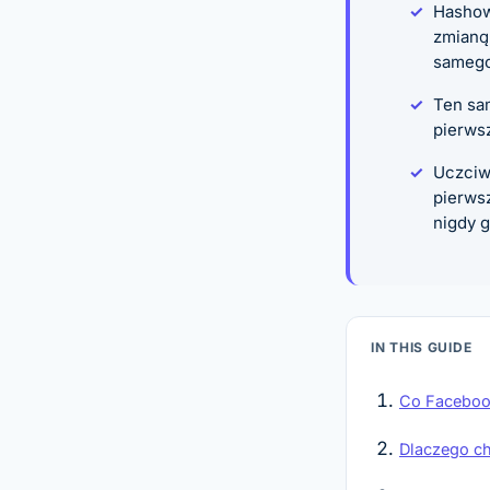
Hashow
zmianą 
samego
Ten sam
pierwsz
Uczciwy
pierws
nigdy g
IN THIS GUIDE
Co Facebook
Dlaczego ch