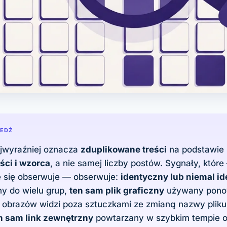
IEDŹ
jwyraźniej oznacza
zduplikowane treści
na podstawie
ści i wzorca
, a nie samej liczby postów. Sygnały, które
 się obserwuje — obserwuje:
identyczny lub niemal i
y do wielu grup,
ten sam plik graficzny
używany pono
 obrazów widzi poza sztuczkami ze zmianą nazwy plik
n sam link zewnętrzny
powtarzany w szybkim tempie o