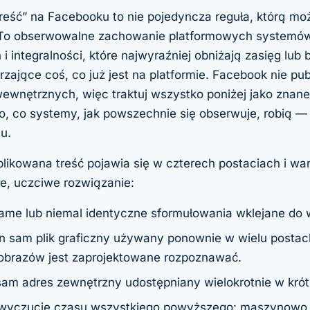
reść” na Facebooku to nie pojedyncza reguła, którą mo
 To obserwowalne zachowanie platformowych systemó
integralności, które najwyraźniej obniżają zasięg lub 
zające coś, co już jest na platformie. Facebook nie pub
wnętrznych, więc traktuj wszystko poniżej jako
znane
, co systemy, jak powszechnie się obserwuje, robią — 
u.
ikowana treść pojawia się w czterech postaciach i warto
e, uczciwe rozwiązanie:
ame lub niemal identyczne sformułowania wklejane do 
 sam plik graficzny używany ponownie w wielu postac
obrazów jest zaprojektowane rozpoznawać.
am adres zewnętrzny udostępniany wielokrotnie w krót
wyczucie czasu
wszystkiego powyższego: maszynowo 