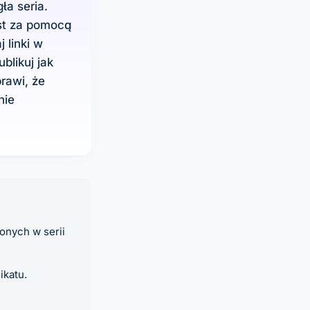
a seria.
st za pomocą
 linki w
blikuj jak
rawi, że
nie
onych w serii
ikatu.