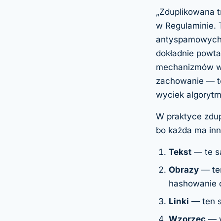
„Zduplikowana t
w Regulaminie.
antyspamowych i 
dokładnie powtar
mechanizmów we
zachowanie
— to
wyciek algorytm
W praktyce zdupl
bo każda ma inn
Tekst
— te s
Obrazy
— ten
hashowanie 
Linki
— ten s
Wzorzec
—