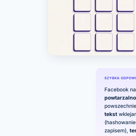
SZYBKA ODPOW
Facebook na
powtarzalno
powszechnie
tekst
wklejan
(hashowanie
zapisem),
te