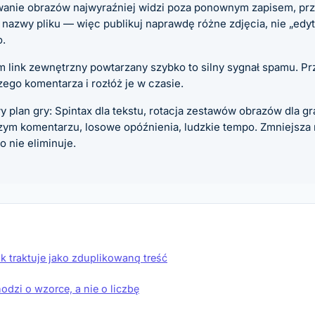
anie obrazów najwyraźniej widzi poza ponownym zapisem, prz
nazwy pliku — więc publikuj naprawdę różne zdjęcia, nie „edyt
.
 link zewnętrzny powtarzany szybko to silny sygnał spamu. Prz
ego komentarza i rozłóż je w czasie.
 plan gry: Spintax dla tekstu, rotacja zestawów obrazów dla graf
zym komentarzu, losowe opóźnienia, ludzkie tempo. Zmniejsza
o nie eliminuje.
 traktuje jako zduplikowaną treść
odzi o wzorce, a nie o liczbę